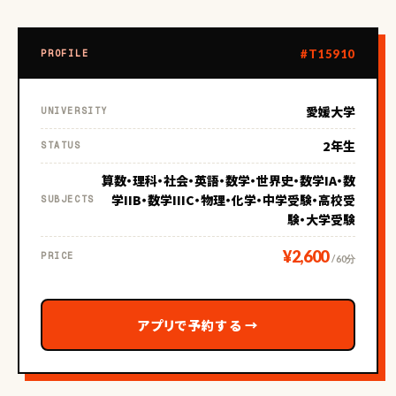
#T15910
PROFILE
愛媛大学
UNIVERSITY
2年生
STATUS
算数・理科・社会・英語・数学・世界史・数学IA・数
学IIB・数学IIIC・物理・化学・中学受験・高校受
SUBJECTS
験・大学受験
¥2,600
PRICE
/ 60分
アプリで予約する
→