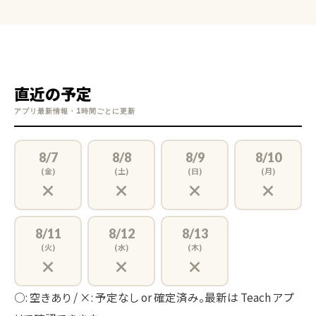
直近の予定
アプリ最新情報・1時間ごとに更新
8/7
8/8
8/9
8/10
(金)
(土)
(日)
(月)
×
×
×
×
8/11
8/12
8/13
(火)
(水)
(木)
×
×
×
○: 空きあり / ×: 予定なし or 確定済み。最新は Teach アプ