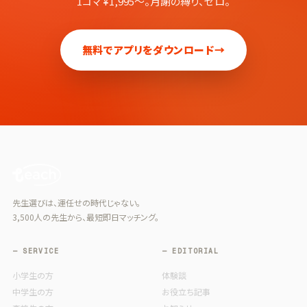
1コマ ¥1,995〜。月謝の縛り、ゼロ。
無料でアプリをダウンロード
→
先生選びは、運任せの時代じゃない。
3,500人の先生から、最短即日マッチング。
— SERVICE
— EDITORIAL
小学生の方
体験談
中学生の方
お役立ち記事