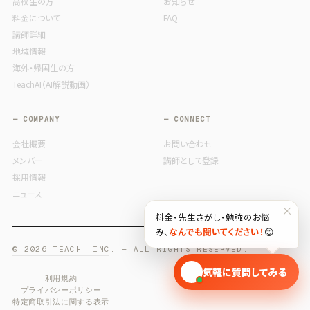
高校生の方
お知らせ
料金について
FAQ
講師詳細
地域情報
海外・帰国生の方
TeachAI（AI解説動画）
— COMPANY
— CONNECT
会社概要
お問い合わせ
メンバー
講師として登録
採用情報
ニュース
×
料金・先生さがし・勉強のお悩
み、
なんでも聞いてください！
😊
© 2026 TEACH, INC. — ALL RIGHTS RESERVED.
🎓
気軽に質問してみる
利用規約
プライバシーポリシー
特定商取引法に関する表示