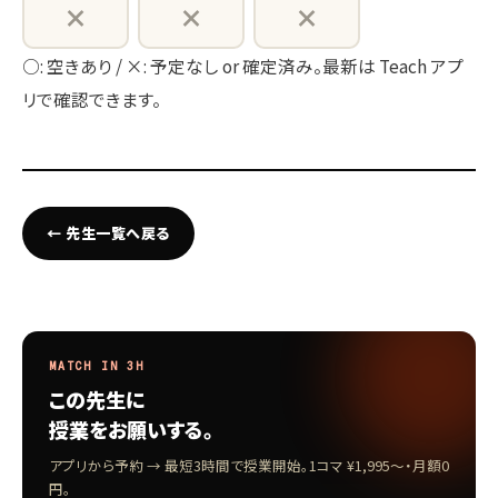
×
×
×
○: 空きあり / ×: 予定なし or 確定済み。最新は Teach アプ
リで確認できます。
← 先生一覧へ戻る
MATCH IN 3H
この先生に
授業をお願いする。
アプリから予約 → 最短3時間で授業開始。1コマ ¥1,995〜・月額0
円。