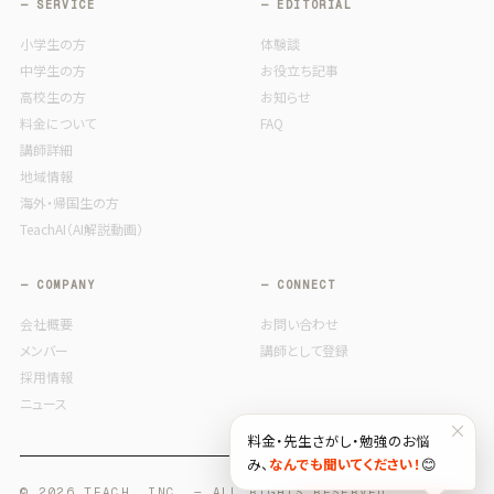
— SERVICE
— EDITORIAL
小学生の方
体験談
中学生の方
お役立ち記事
高校生の方
お知らせ
料金について
FAQ
講師詳細
地域情報
海外・帰国生の方
TeachAI（AI解説動画）
— COMPANY
— CONNECT
会社概要
お問い合わせ
メンバー
講師として登録
採用情報
ニュース
×
料金・先生さがし・勉強のお悩
み、
なんでも聞いてください！
😊
© 2026 TEACH, INC. — ALL RIGHTS RESERVED.