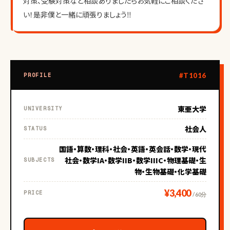
対策、受験対策など相談ありましたらお気軽にご相談くださ
い！是非僕と一緒に頑張りましょう‼️
#T1016
PROFILE
東亜大学
UNIVERSITY
社会人
STATUS
国語・算数・理科・社会・英語・英会話・数学・現代
社会・数学IA・数学IIB・数学IIIC・物理基礎・生
SUBJECTS
物・生物基礎・化学基礎
¥3,400
PRICE
/ 60分