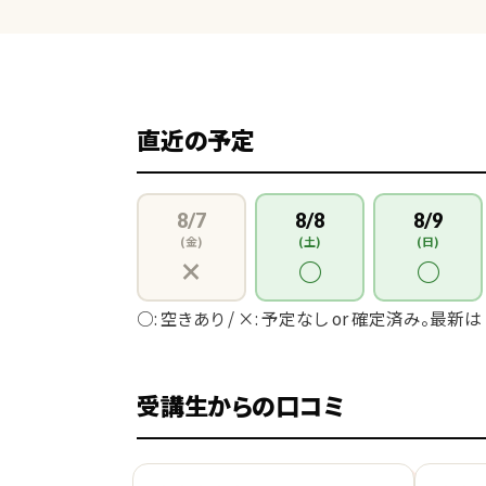
直近の予定
8/7
8/8
8/9
(金)
(土)
(日)
×
○
○
○: 空きあり / ×: 予定なし or 確定済み。最新は
受講生からの口コミ