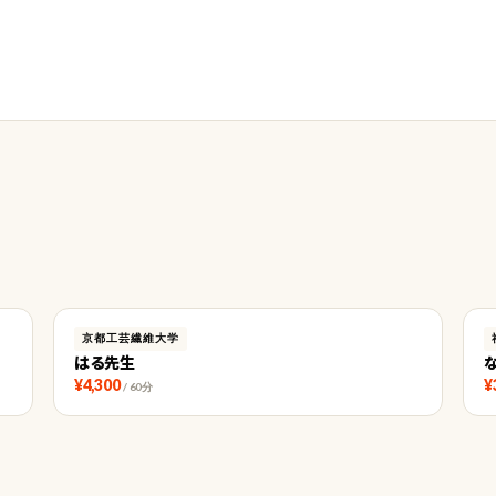
京都工芸繊維大学
はる先生
¥4,300
¥
/ 60分