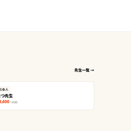
先生一覧 →
社会人
なつ先生
3,400
/ 60分