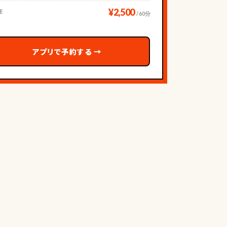
¥2,500
E
/ 60分
アプリで予約する
→