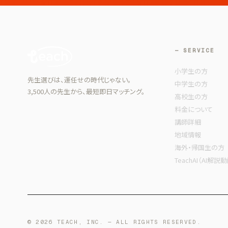
— SERVICE
小学生の方
先生選びは、運任せの時代じゃない。
中学生の方
3,500人の先生から、最短即日マッチング。
高校生の方
料金について
講師詳細
地域情報
海外・帰国生の方
TeachAI（AI解説
© 2026 TEACH, INC. — ALL RIGHTS RESERVED.