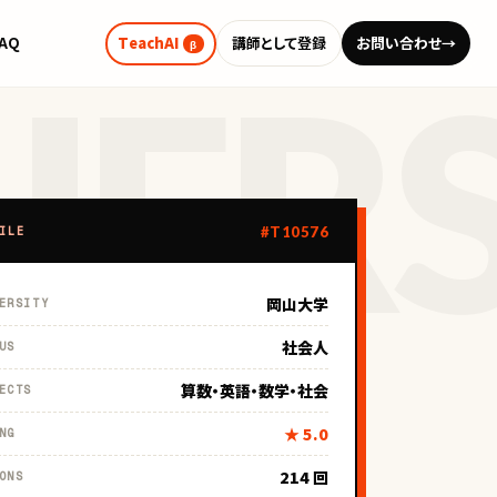
FAQ
TeachAI
講師として登録
お問い合わせ
→
β
#T10576
ILE
岡山大学
ERSITY
社会人
US
算数・英語・数学・社会
ECTS
★ 5.0
NG
214 回
ONS