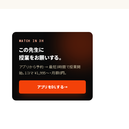
MATCH IN 3H
この先生に
授業をお願いする。
アプリから予約 → 最短3時間で授業開
始。1コマ ¥1,995〜・月額0円。
アプリをDLする
→