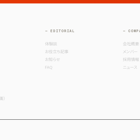
— EDITORIAL
— COMP
体験談
会社概要
お役立ち記事
メンバー
お知らせ
採用情報
FAQ
ニュース
動画）