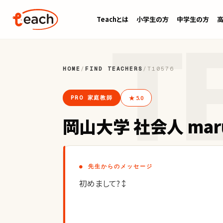
Teachとは
小学生の方
中学生の方
HOME
/
FIND TEACHERS
/
T10576
PRO 家庭教師
★ 5.0
岡山大学 社会人 mar
● 先生からのメッセージ
初めまして?↕️