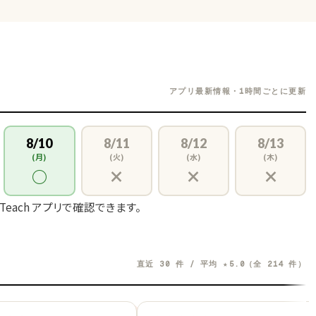
アプリ最新情報・1時間ごとに更新
8/10
8/11
8/12
8/13
(月)
(火)
(水)
(木)
○
×
×
×
 Teach アプリで確認できます。
直近 30 件 / 平均 ★5.0（全 214 件）