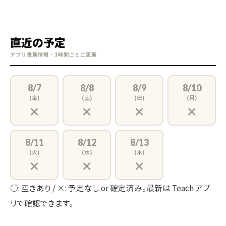
直近の予定
アプリ最新情報・1時間ごとに更新
8/7
8/8
8/9
8/10
(金)
(土)
(日)
(月)
×
×
×
×
8/11
8/12
8/13
(火)
(水)
(木)
×
×
×
○: 空きあり / ×: 予定なし or 確定済み。最新は Teach アプ
リで確認できます。