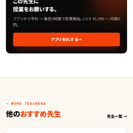
この先生に
授業をお願いする。
アプリから予約 → 最短3時間で授業開始。1コマ ¥1,995〜・月額0
円。
アプリをDLする
→
— MORE TEACHERS
他の
おすすめ先生
先生一覧 →