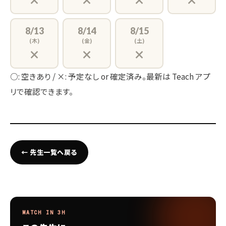
8/13
8/14
8/15
(木)
(金)
(土)
×
×
×
○: 空きあり / ×: 予定なし or 確定済み。最新は Teach アプ
リで確認できます。
← 先生一覧へ戻る
MATCH IN 3H