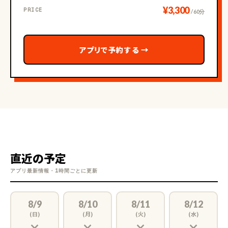
¥3,300
PRICE
/ 60分
アプリで予約する
→
直近の予定
アプリ最新情報・1時間ごとに更新
8/9
8/10
8/11
8/12
(日)
(月)
(火)
(水)
×
×
×
×