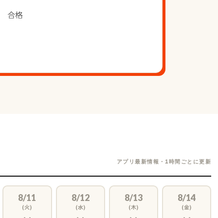
　合格
次合格
次合格
次合格
アプリ最新情報・1時間ごとに更新
8/11
8/12
8/13
8/14
(火)
(水)
(木)
(金)