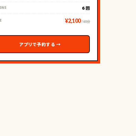
6 回
ONS
¥2,100
E
/ 60分
アプリで予約する
→