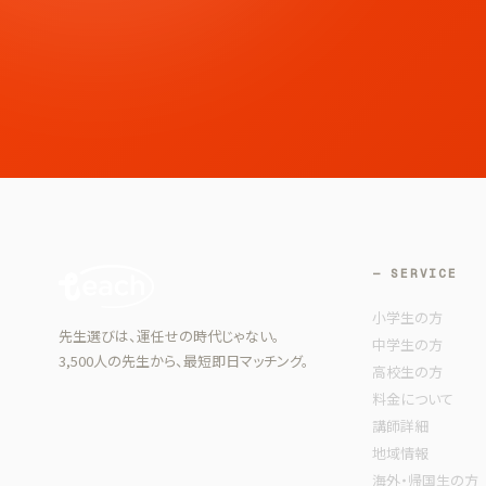
— SERVICE
小学生の方
先生選びは、運任せの時代じゃない。
中学生の方
3,500人の先生から、最短即日マッチング。
高校生の方
料金について
講師詳細
地域情報
海外・帰国生の方