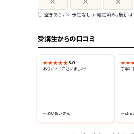
×
×
×
部活: 学生時代は柔道、弓道 に所属してい
○: 空きあり / ×: 予定なし or 確定済み。最新は
人柄: 周りからはよく優しい、好奇心旺盛、
われます！
受講生からの口コミ
★★★★★
★★
5.0
ありがとうございました?
丁寧に
【生徒様へのメッセージ】
一生懸命指導しますので、よろしくお願いい
— めいめい さん
— sho