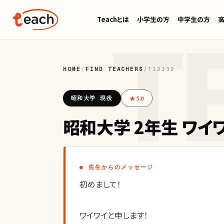
Teachとは
小学生の方
中学生の方
HOME
/
FIND TEACHERS
/
T12132
昭和大学 現役
★ 5.0
昭和大学 2年生 ワイ
● 先生からのメッセージ
初めまして！
ワイワイと申します！