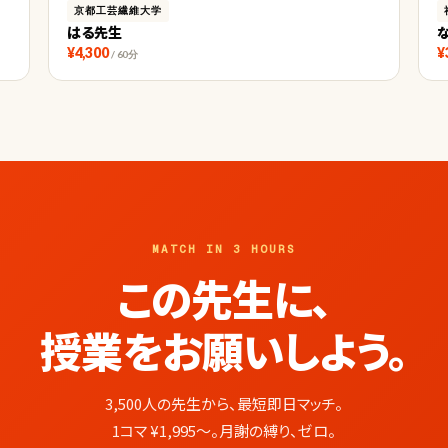
京都工芸繊維大学
はる先生
¥4,300
¥
/ 60分
MATCH IN 3 HOURS
この先生に、
授業をお願いしよう。
3,500人の先生から、最短即日マッチ。
1コマ ¥1,995〜。月謝の縛り、ゼロ。