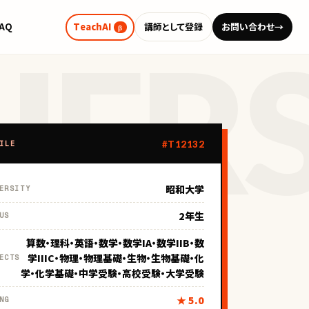
FAQ
TeachAI
講師として登録
お問い合わせ
→
β
#T12132
ILE
昭和大学
ERSITY
2年生
US
算数・理科・英語・数学・数学IA・数学IIB・数
学IIIC・物理・物理基礎・生物・生物基礎・化
ECTS
学・化学基礎・中学受験・高校受験・大学受験
★ 5.0
NG