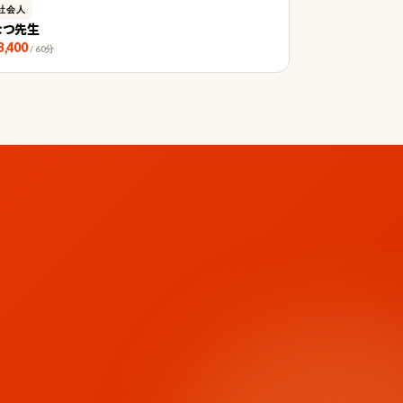
社会人
なつ先生
3,400
/ 60分