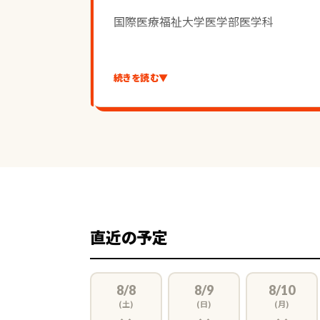
国際医療福祉大学医学部医学科　　　　
東京医科大学医学部医学科　　　　　一
続きを読む
▼
日本大学医学部医学科　　　　　　　一
聖マリアンナ医科大学医学部医学科　一
大学入学共通テスト　739/900
直近の予定
【部活経験や人柄など】
8/8
8/9
8/10
(土)
(日)
(月)