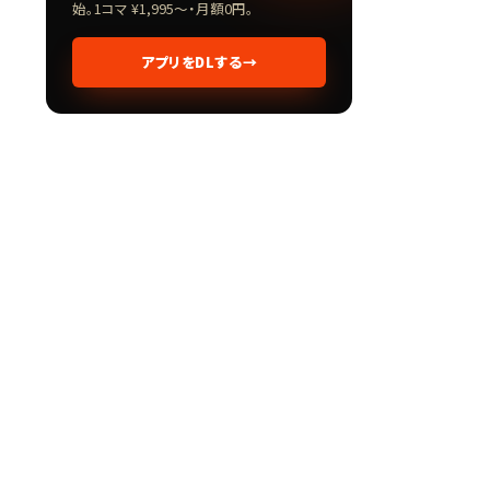
始。1コマ ¥1,995〜・月額0円。
アプリをDLする
→
★★★★★
★★★★★
5.0
5.0
不安な箇所が多く、追加で1コマお願
期末試験前に、苦手とする
いさせていただきました。時間目一杯
算問題を中心に復習をお願
ご対応いただき、本当にありがとうご
いただきました。
ざいました！
とても優しく穏やかな先生
教えていただけ、本人も感
りました。ありがとうござい
— yuuyuu さん
— yuuyuu さん