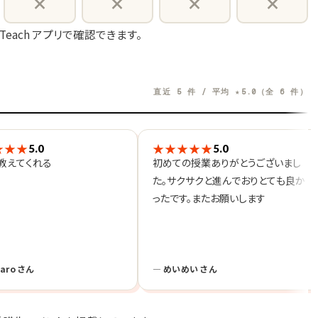
×
×
×
×
たことがあります。
 Teach アプリで確認できます。
分析タイプ、のんびり、ロジカル な人だねと言
直近 5 件 / 平均 ★5.0（全 6 件）
★★★
★★★★★
5.0
5.0
教えてくれる
初めての授業ありがとうございまし
た。サクサクと進んでおりとても良か
ったです。またお願いします
たします！
taro さん
— めいめい さん