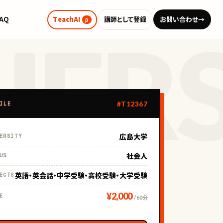
FAQ
TeachAI
講師として登録
お問い合わせ
→
β
#T12367
ILE
広島大学
ERSITY
社会人
US
英語・英会話・中学受験・高校受験・大学受験
ECTS
¥2,000
E
/ 60分