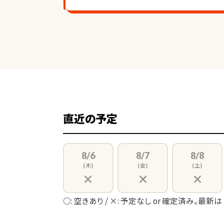
直近の予定
8/6
8/7
8/8
(木)
(金)
(土)
×
×
×
○: 空きあり / ×: 予定なし or 確定済み。最新は