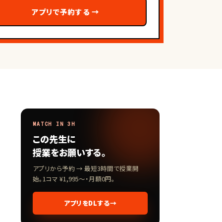
アプリで予約する
→
MATCH IN 3H
この先生に
授業をお願いする。
アプリから予約 → 最短3時間で授業開
始。1コマ ¥1,995〜・月額0円。
アプリをDLする
→