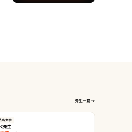
先生一覧 →
広島大学
りく先生