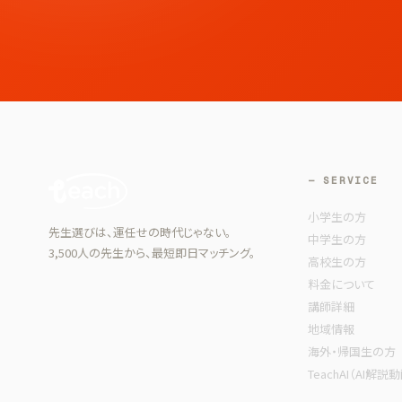
— SERVICE
小学生の方
先生選びは、運任せの時代じゃない。
中学生の方
3,500人の先生から、最短即日マッチング。
高校生の方
料金について
講師詳細
地域情報
海外・帰国生の方
TeachAI（AI解説