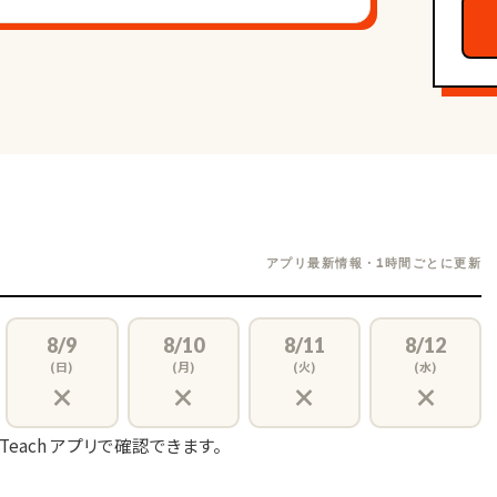
アプリ最新情報・1時間ごとに更新
8/9
8/10
8/11
8/12
(日)
(月)
(火)
(水)
×
×
×
×
 Teach アプリで確認できます。