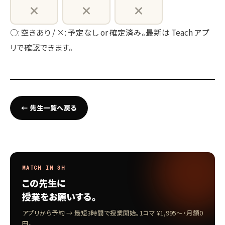
×
×
×
○: 空きあり / ×: 予定なし or 確定済み。最新は Teach アプ
リで確認できます。
← 先生一覧へ戻る
MATCH IN 3H
この先生に
授業をお願いする。
アプリから予約 → 最短3時間で授業開始。1コマ ¥1,995〜・月額0
円。