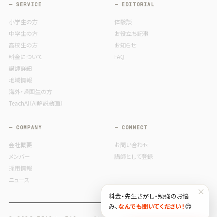
— SERVICE
— EDITORIAL
小学生の方
体験談
中学生の方
お役立ち記事
高校生の方
お知らせ
料金について
FAQ
講師詳細
地域情報
海外・帰国生の方
TeachAI（AI解説動画）
— COMPANY
— CONNECT
会社概要
お問い合わせ
メンバー
講師として登録
採用情報
ニュース
×
料金・先生さがし・勉強のお悩
み、
なんでも聞いてください！
😊