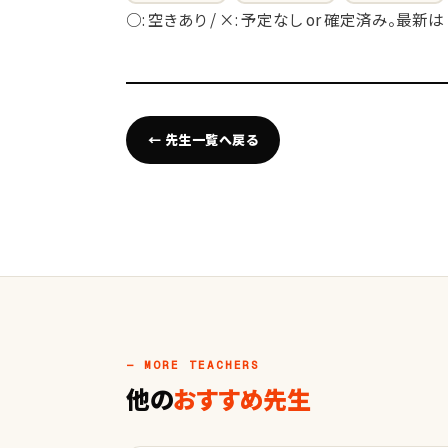
○: 空きあり / ×: 予定なし or 確定済み。最新は
← 先生一覧へ戻る
— MORE TEACHERS
他の
おすすめ先生