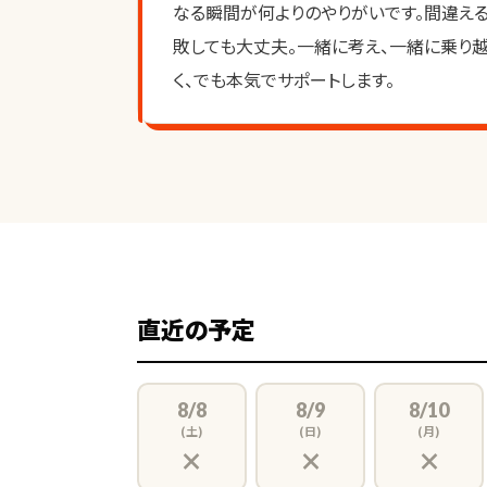
なる瞬間が何よりのやりがいです。間違え
敗しても大丈夫。一緒に考え、一緒に乗り越
く、でも本気でサポートします。
直近の予定
8/8
8/9
8/10
(土)
(日)
(月)
×
×
×