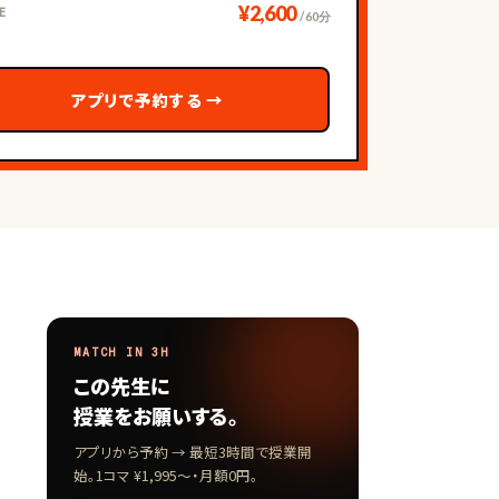
¥2,600
E
/ 60分
アプリで予約する
→
MATCH IN 3H
この先生に
授業をお願いする。
アプリから予約 → 最短3時間で授業開
始。1コマ ¥1,995〜・月額0円。