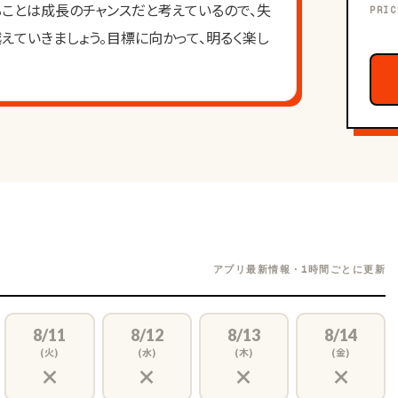
ることは成長のチャンスだと考えているので、失
PRIC
えていきましょう。目標に向かって、明るく楽し
アプリ最新情報・1時間ごとに更新
8/11
8/12
8/13
8/14
(火)
(水)
(木)
(金)
×
×
×
×