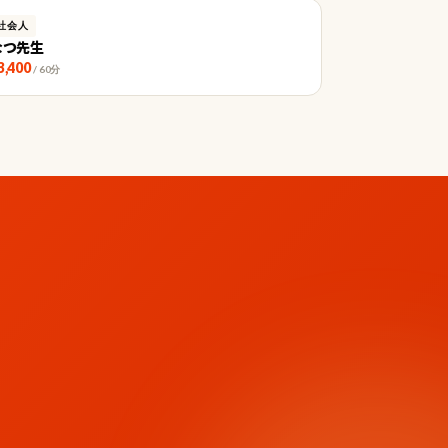
社会人
なつ先生
3,400
/ 60分