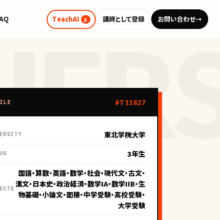
FAQ
TeachAI
講師として登録
お問い合わせ
→
β
#T13827
ILE
東北学院大学
ERSITY
3年生
US
国語・算数・英語・数学・社会・現代文・古文・
漢文・日本史・政治経済・数学IA・数学IIB・生
ECTS
物基礎・小論文・面接・中学受験・高校受験・
大学受験