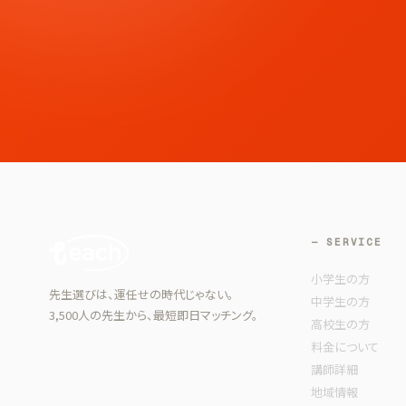
— SERVICE
小学生の方
先生選びは、運任せの時代じゃない。
中学生の方
3,500人の先生から、最短即日マッチング。
高校生の方
料金について
講師詳細
地域情報