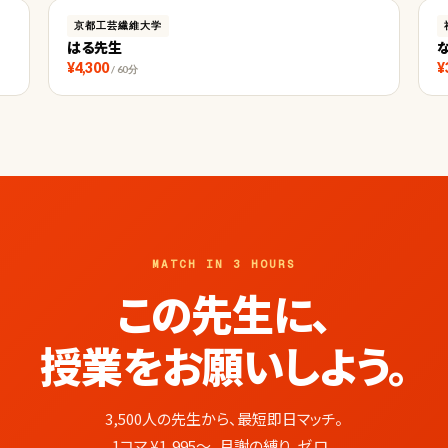
京都工芸繊維大学
はる先生
¥4,300
¥
/ 60分
MATCH IN 3 HOURS
この先生に、
授業をお願いしよう。
3,500人の先生から、最短即日マッチ。
1コマ ¥1,995〜。月謝の縛り、ゼロ。