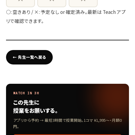
開智日本橋中学
○: 空きあり / ×: 予定なし or 確定済み。最新は Teach アプ
リで確認できます。
山手学院中学
浅野中学、国府台女子、成蹊中学、星野学園、日大日吉、日出
学園中、獨協埼玉中です。
← 先生一覧へ戻る
適性検査受験では、都立白鴎中学にも合格しております。
MATCH IN 3H
この先生に
授業をお願いする。
アプリから予約 → 最短3時間で授業開始。1コマ ¥1,995〜・月額0
円。