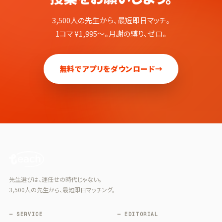
3,500人の先生から、最短即日マッチ。
1コマ ¥1,995〜。月謝の縛り、ゼロ。
無料でアプリをダウンロード
→
先生選びは、運任せの時代じゃない。
3,500人の先生から、最短即日マッチング。
— SERVICE
— EDITORIAL