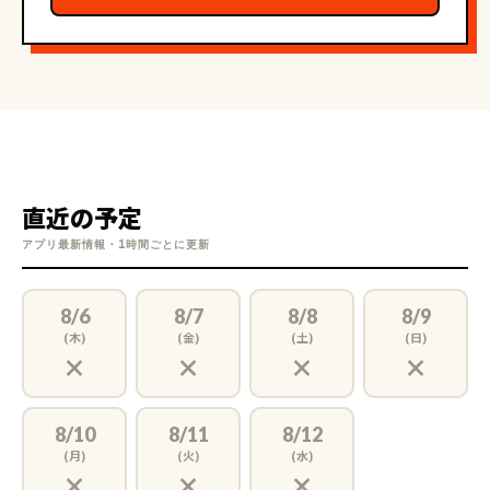
③出願書類の添削や小論文対策、面接の対策も可能です。
✴中学受験は１０代前半の生徒様が立ち向かうにはあまりも
過酷な試練だと思います。ですが、これから始まる長い人生の
中で、『ひとつのことをやり遂げたこと』この経験は必ず素晴ら
しい経験となり、必ず大きな力となるはずです。
直近の予定
アプリ最新情報・1時間ごとに更新
私は生徒様の『心』を大切にし、これから始まる素晴らしい未
来を心から応援したいと思います。
8/6
8/7
8/8
8/9
(木)
(金)
(土)
(日)
×
×
×
×
西大和中学１
8/10
8/11
8/12
(月)
(火)
(水)
芝浦工大附属中学
×
×
×