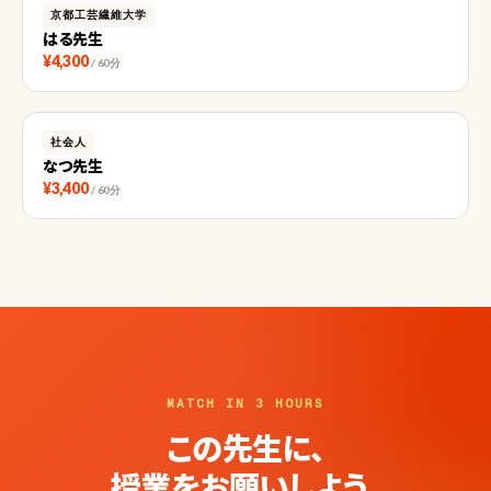
京都工芸繊維大学
はる先生
¥4,300
/ 60分
社会人
なつ先生
¥3,400
/ 60分
MATCH IN 3 HOURS
この先生に、
授業をお願いしよう。