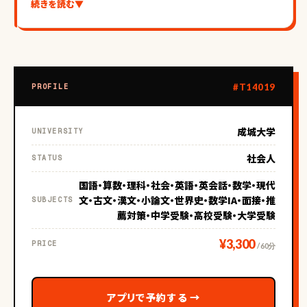
続きを読む
▼
（大切にしていること）
①生徒様の『心』を最も大切にします。
#T14019
PROFILE
②親御様との信頼関係を大切にします。
成城大学
UNIVERSITY
③第一志望校に合格する為に過去１０年間以上の過去問を
徹底的に分析し、『最短距離で最大の成果を出す』授業を大
社会人
STATUS
切にします。
国語・算数・理科・社会・英語・英会話・数学・現代
文・古文・漢文・小論文・世界史・数学IA・面接・推
SUBJECTS
（指導スキル）
薦対策・中学受験・高校受験・大学受験
¥3,300
PRICE
/ 60分
①国語、算数、理科、社会の全てにおいて高いレベルでの指導
が可能です。
アプリで予約する
→
②適性検査対策の授業も出来ます。