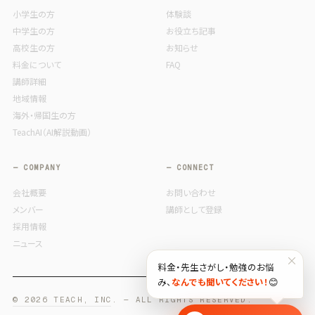
小学生の方
体験談
中学生の方
お役立ち記事
高校生の方
お知らせ
料金について
FAQ
講師詳細
地域情報
海外・帰国生の方
TeachAI（AI解説動画）
— COMPANY
— CONNECT
会社概要
お問い合わせ
メンバー
講師として登録
採用情報
ニュース
×
料金・先生さがし・勉強のお悩
み、
なんでも聞いてください！
😊
© 2026 TEACH, INC. — ALL RIGHTS RESERVED.