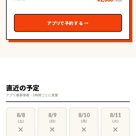
/ 60分
アプリで予約する
→
直近の予定
アプリ最新情報・1時間ごとに更新
8/8
8/9
8/10
8/11
(土)
(日)
(月)
(火)
×
×
×
×