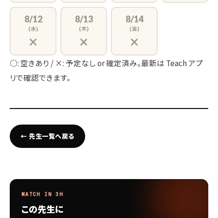
8/12
8/13
8/14
(水)
(木)
(金)
×
×
×
○: 空きあり / ×: 予定なし or 確定済み。最新は Teach アプ
リで確認できます。
← 先生一覧へ戻る
MATCH IN 3H
この先生に