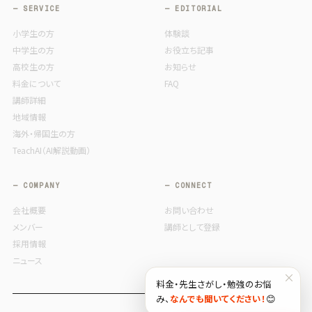
— SERVICE
— EDITORIAL
小学生の方
体験談
中学生の方
お役立ち記事
高校生の方
お知らせ
料金について
FAQ
講師詳細
地域情報
海外・帰国生の方
TeachAI（AI解説動画）
— COMPANY
— CONNECT
会社概要
お問い合わせ
メンバー
講師として登録
採用情報
ニュース
×
料金・先生さがし・勉強のお悩
み、
なんでも聞いてください！
😊