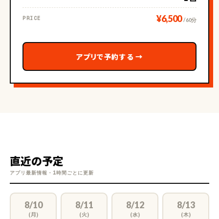
【部活経験や人柄など】
¥6,500
PRICE
/ 60分
部活: 学生時代はテニス に所属していたことがあります。
アプリで予約する
→
人柄: 周りからはよく好奇心旺盛、親しみやすい、優しい、決断
力がある、責任感が強い な人だねと言われます！
【生徒様へのメッセージ】
直近の予定
アプリ最新情報・1時間ごとに更新
一生懸命指導しますので、よろしくお願いいたします！
8/10
8/11
8/12
8/13
(月)
(火)
(水)
(木)