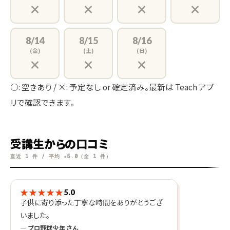
×
×
×
×
8/14
8/15
8/16
(金)
(土)
(日)
×
×
×
○: 空きあり / ×: 予定なし or 確定済み。最新は Teach アプ
リで確認できます。
受講生からの口コミ
直近 1 件 / 平均 ★5.0（全 1 件）
★★★★★
5.0
子供に寄り添った丁寧な時間をありがとうござ
いました。
— プロ野球少年 さん