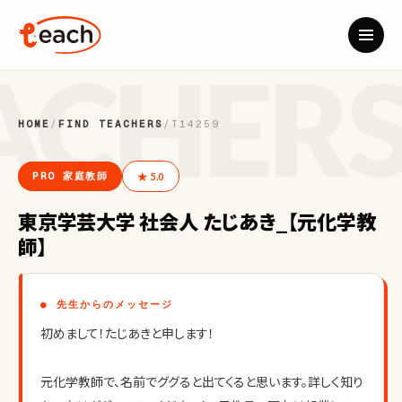
HOME
/
FIND TEACHERS
/
T14259
PRO 家庭教師
★ 5.0
東京学芸大学 社会人 たじあき_【元化学教
師】
● 先生からのメッセージ
初めまして！たじあきと申します！
元化学教師で、名前でググると出てくると思います。詳しく知り