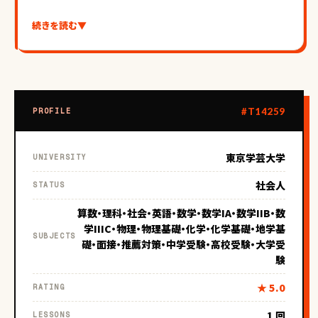
続きを読む
▼
【受験エピソード】
私自身も高校受験、大学受験を経験しております。
#T14259
PROFILE
東京学芸大学
UNIVERSITY
【指導について】
社会人
STATUS
元教員です！現在は起業して独立しました。空き時間があるの
算数・理科・社会・英語・数学・数学IA・数学IIB・数
で、そこでお力になれたらいいなと思います。担任をしている
学IIIC・物理・物理基礎・化学・化学基礎・地学基
SUBJECTS
と自分の科目以外の質問も求められます。教師がやってそう
礎・面接・推薦対策・中学受験・高校受験・大学受
なことは一通りできます！
験
★ 5.0
RATING
1 回
LESSONS