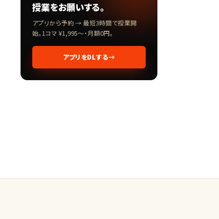
授業をお願いする。
アプリから予約 → 最短3時間で授業開
始。1コマ ¥1,995〜・月額0円。
アプリをDLする
→