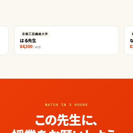
京都工芸繊維大学
はる先生
¥4,300
¥
/ 60分
MATCH IN 3 HOURS
この先生に、