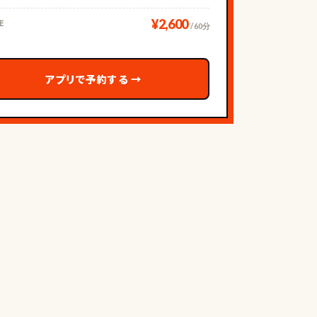
¥2,600
E
/ 60分
アプリで予約する
→