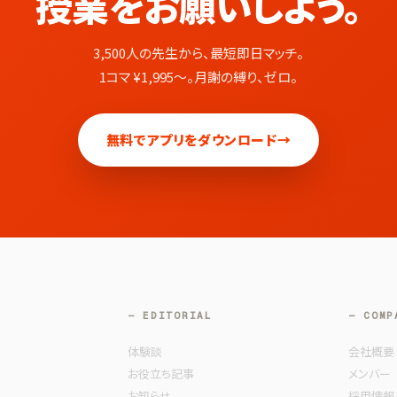
授業をお願いしよう。
3,500人の先生から、最短即日マッチ。
1コマ ¥1,995〜。月謝の縛り、ゼロ。
無料でアプリをダウンロード
→
— EDITORIAL
— COMP
体験談
会社概要
お役立ち記事
メンバー
お知らせ
採用情報