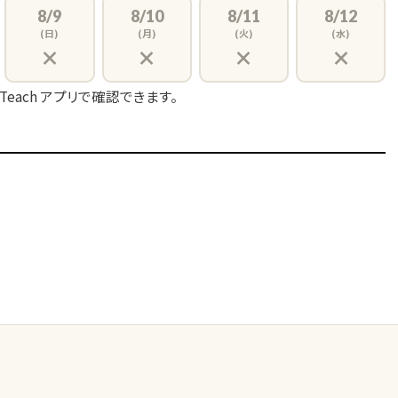
8/9
8/10
8/11
8/12
(日)
(月)
(火)
(水)
×
×
×
×
 Teach アプリで確認できます。