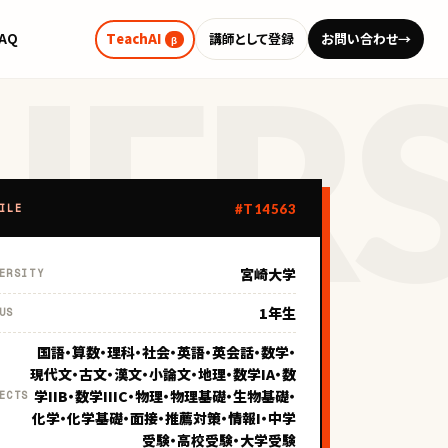
FAQ
TeachAI
講師として登録
お問い合わせ
→
β
#T14563
ILE
宮崎大学
ERSITY
1年生
US
国語・算数・理科・社会・英語・英会話・数学・
現代文・古文・漢文・小論文・地理・数学IA・数
学IIB・数学IIIC・物理・物理基礎・生物基礎・
ECTS
化学・化学基礎・面接・推薦対策・情報I・中学
受験・高校受験・大学受験