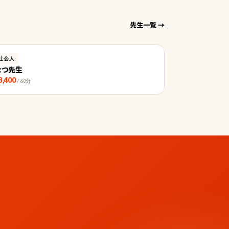
先生一覧 →
社会人
なつ先生
3,400
/ 60分