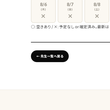
8/6
8/7
8/8
(木)
(金)
(土)
×
×
×
○: 空きあり / ×: 予定なし or 確定済み。最新は
← 先生一覧へ戻る