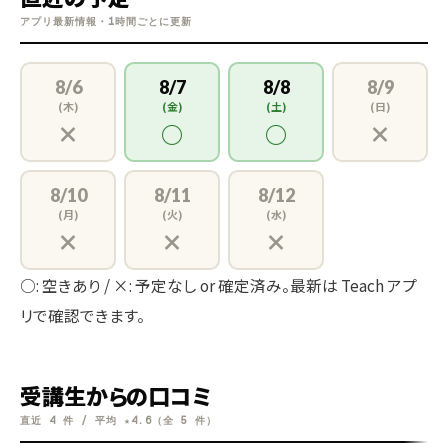
アプリ最新情報・1時間ごとに更新
8/6
8/7
8/8
8/9
(木)
(金)
(土)
(日)
×
○
○
×
8/10
8/11
8/12
(月)
(火)
(水)
×
×
×
○: 空きあり / ×: 予定なし or 確定済み。最新は Teach アプ
リで確認できます。
受講生からの口コミ
直近 4 件 / 平均 ★4.6（全 5 件）