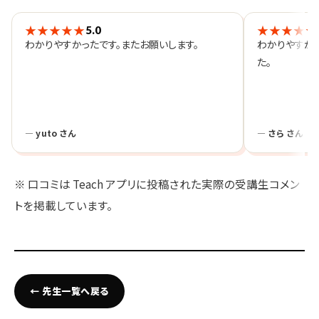
★★★★★
★★★★★
5.0
わかりやすかったです。またお願いします。
わかりやすか
た。
— yuto さん
— さら さん
※ 口コミは Teach アプリに投稿された実際の受講生コメン
トを掲載しています。
← 先生一覧へ戻る