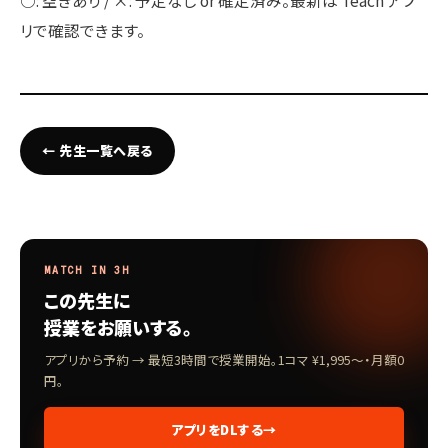
○: 空きあり / ×: 予定なし or 確定済み。最新は Teach アプ
リで確認できます。
← 先生一覧へ戻る
MATCH IN 3H
この先生に
授業をお願いする。
アプリから予約 → 最短3時間で授業開始。1コマ ¥1,995〜・月額0
円。
アプリをDLする
→