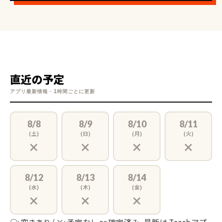
直近の予定
アプリ最新情報・1時間ごとに更新
8/8
8/9
8/10
8/11
(土)
(日)
(月)
(火)
×
×
×
×
8/12
8/13
8/14
(水)
(木)
(金)
×
×
×