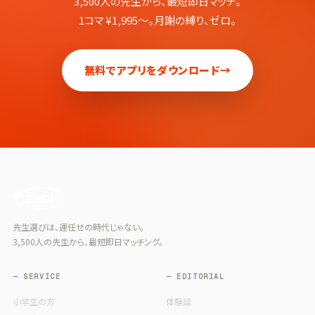
3,500人の先生から、最短即日マッチ。
1コマ ¥1,995〜。月謝の縛り、ゼロ。
無料でアプリをダウンロード
→
先生選びは、運任せの時代じゃない。
3,500人の先生から、最短即日マッチング。
— SERVICE
— EDITORIAL
小学生の方
体験談