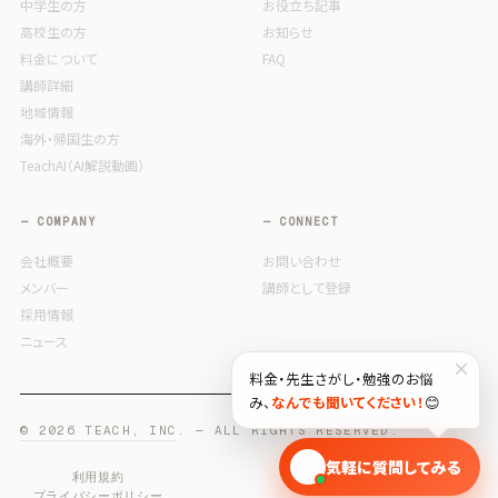
中学生の方
お役立ち記事
高校生の方
お知らせ
料金について
FAQ
講師詳細
地域情報
海外・帰国生の方
TeachAI（AI解説動画）
— COMPANY
— CONNECT
会社概要
お問い合わせ
メンバー
講師として登録
採用情報
ニュース
×
料金・先生さがし・勉強のお悩
み、
なんでも聞いてください！
😊
© 2026 TEACH, INC. — ALL RIGHTS RESERVED.
🎓
気軽に質問してみる
利用規約
プライバシーポリシー