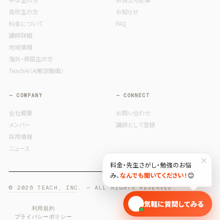
高校生の方
お知らせ
料金について
FAQ
講師詳細
地域情報
海外・帰国生の方
TeachAI（AI解説動画）
— COMPANY
— CONNECT
会社概要
お問い合わせ
メンバー
講師として登録
採用情報
ニュース
×
料金・先生さがし・勉強のお悩
み、
なんでも聞いてください！
😊
© 2026 TEACH, INC. — ALL RIGHTS RESERVED.
🎓
気軽に質問してみる
利用規約
プライバシーポリシー