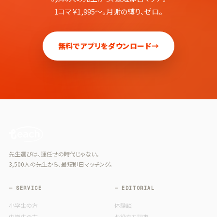
1コマ ¥1,995〜。月謝の縛り、ゼロ。
無料でアプリをダウンロード
→
先生選びは、運任せの時代じゃない。
3,500人の先生から、最短即日マッチング。
— SERVICE
— EDITORIAL
小学生の方
体験談
中学生の方
お役立ち記事