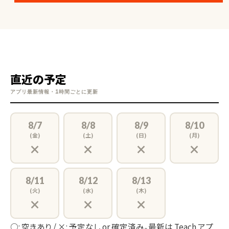
人柄: 周りからはよく親しみやすい、聞き上手、前向き、好奇心
旺盛、分析タイプ な人だねと言われます！
直近の予定
アプリ最新情報・1時間ごとに更新
【生徒様へのメッセージ】
8/7
8/8
8/9
8/10
(金)
(土)
(日)
(月)
×
×
×
×
一生懸命指導しますので、よろしくお願いいたします！
8/11
8/12
8/13
(火)
(水)
(木)
×
×
×
○: 空きあり / ×: 予定なし or 確定済み。最新は Teach アプ