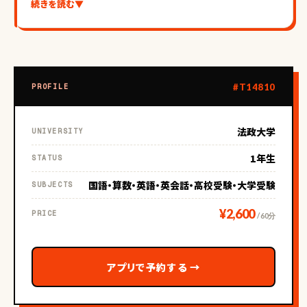
続きを読む
▼
【指導について】
#T14810
PROFILE
英語は得意分野です！英文読解の根本とも言える英文解釈を
徹底的に行います！！
法政大学
UNIVERSITY
国語においても英語との共通点が多く、根本も同じなため、論
1年生
STATUS
理的な思考方法を身につけて貰います！
国語・算数・英語・英会話・高校受験・大学受験
SUBJECTS
¥2,600
PRICE
/ 60分
【部活経験や人柄など】
アプリで予約する
→
部活: 学生時代は陸上、ダンス に所属していたことがありま
す。