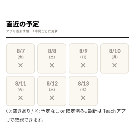
直近の予定
アプリ最新情報・1時間ごとに更新
8/7
8/8
8/9
8/10
(金)
(土)
(日)
(月)
×
×
×
×
8/11
8/12
8/13
(火)
(水)
(木)
×
×
×
○: 空きあり / ×: 予定なし or 確定済み。最新は Teach アプ
リで確認できます。