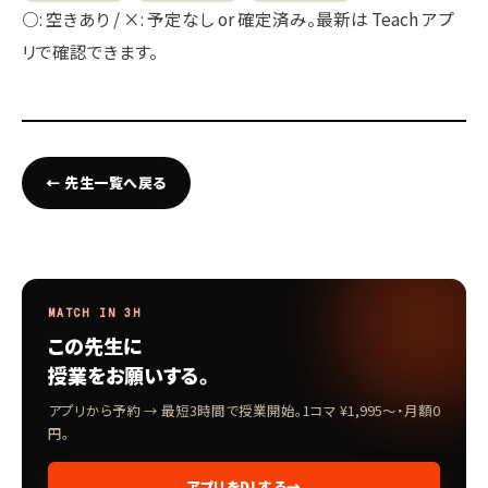
○: 空きあり / ×: 予定なし or 確定済み。最新は Teach アプ
リで確認できます。
← 先生一覧へ戻る
MATCH IN 3H
この先生に
授業をお願いする。
アプリから予約 → 最短3時間で授業開始。1コマ ¥1,995〜・月額0
円。
アプリをDLする
→