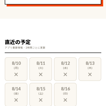
【生徒様へのメッセージ】
直近の予定
一生懸命指導しますので、よろしくお願いいたします！
アプリ最新情報・1時間ごとに更新
8/10
8/11
8/12
8/13
(月)
(火)
(水)
(木)
×
×
×
×
8/14
8/15
8/16
(金)
(土)
(日)
×
×
×