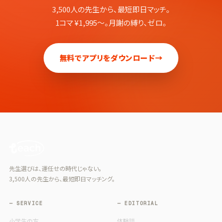
3,500人の先生から、最短即日マッチ。
1コマ ¥1,995〜。月謝の縛り、ゼロ。
無料でアプリをダウンロード
→
先生選びは、運任せの時代じゃない。
3,500人の先生から、最短即日マッチング。
— SERVICE
— EDITORIAL
小学生の方
体験談