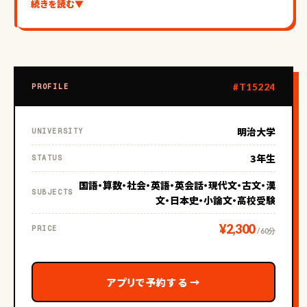
続きを読む
▼
【指導について】
学童での勤務経験があることから小学生のお子様の学習サ
ポートが得意です。また中高校生向けでは背景を理解してス
#T15224
PROFILE
トーリーで覚える日本史、ロジカルに読み解く古文漢文が得
意科目です。
明治大学
UNIVERSITY
3年生
STATUS
国語・算数・社会・英語・英会話・現代文・古文・漢
【部活経験や人柄など】
SUBJECTS
文・日本史・小論文・高校受験
¥2,300
部活: 学生時代は剣道、合唱 に所属していたことがあります。
PRICE
/ 60分
人柄: 周りからはよく世話好き、前向き、親しみやすい、聞き上
アプリで予約する
→
手 な人だねと言われます！