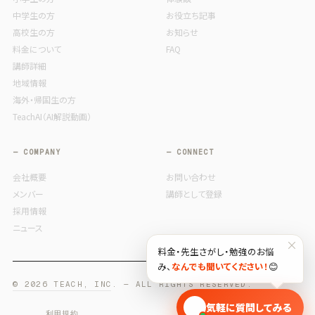
中学生の方
お役立ち記事
高校生の方
お知らせ
料金について
FAQ
講師詳細
地域情報
海外・帰国生の方
TeachAI（AI解説動画）
— COMPANY
— CONNECT
会社概要
お問い合わせ
メンバー
講師として登録
採用情報
ニュース
×
料金・先生さがし・勉強のお悩
み、
なんでも聞いてください！
😊
© 2026 TEACH, INC. — ALL RIGHTS RESERVED.
🎓
気軽に質問してみる
利用規約