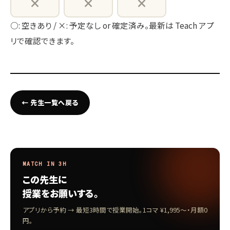
×
×
×
○: 空きあり / ×: 予定なし or 確定済み。最新は Teach アプ
リで確認できます。
← 先生一覧へ戻る
MATCH IN 3H
この先生に
授業をお願いする。
アプリから予約 → 最短3時間で授業開始。1コマ ¥1,995〜・月額0
円。