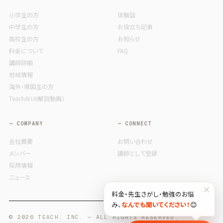
小学生の方
体験談
中学生の方
お役立ち記事
高校生の方
お知らせ
料金について
FAQ
講師詳細
地域情報
海外・帰国生の方
TeachAI（AI解説動画）
— COMPANY
— CONNECT
会社概要
お問い合わせ
メンバー
講師として登録
採用情報
ニュース
×
料金・先生さがし・勉強のお悩
み、
なんでも聞いてください！
😊
© 2026 TEACH, INC. — ALL RIGHTS RESERVED.