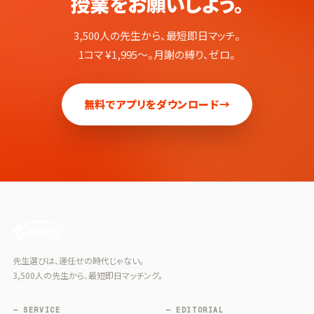
授業をお願いしよう。
3,500人の先生から、最短即日マッチ。
1コマ ¥1,995〜。月謝の縛り、ゼロ。
無料でアプリをダウンロード
→
先生選びは、運任せの時代じゃない。
3,500人の先生から、最短即日マッチング。
— SERVICE
— EDITORIAL