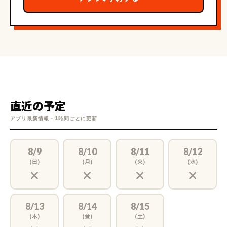
直近の予定
アプリ最新情報・1時間ごとに更新
8/9
8/10
8/11
8/12
(日)
(月)
(火)
(水)
×
×
×
×
8/13
8/14
8/15
(木)
(金)
(土)