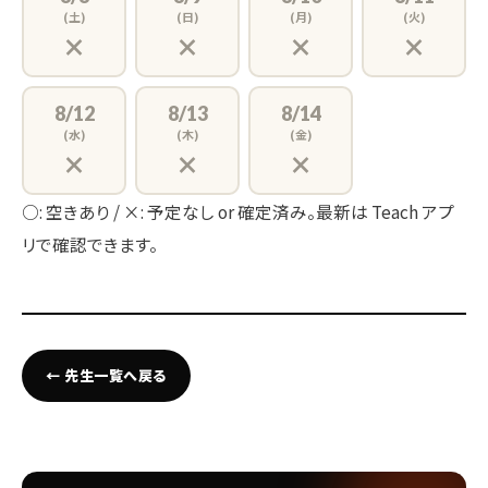
(土)
(日)
(月)
(火)
×
×
×
×
8/12
8/13
8/14
(水)
(木)
(金)
×
×
×
○: 空きあり / ×: 予定なし or 確定済み。最新は Teach アプ
リで確認できます。
← 先生一覧へ戻る