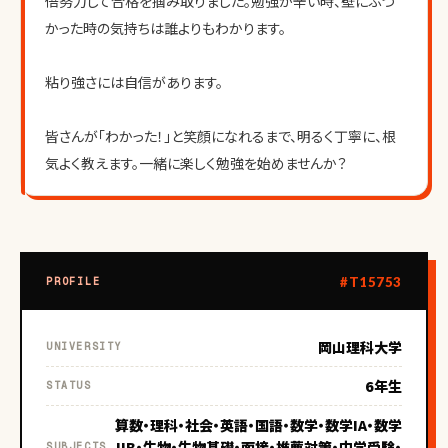
倍努力して合格を掴み取りました。勉強が辛い時、壁にぶつ
かった時の気持ちは誰よりもわかります。
粘り強さには自信があります。
皆さんが「わかった！」と笑顔になれるまで、明るく丁寧に、根
気よく教えます。一緒に楽しく勉強を始めませんか？
#T15753
PROFILE
岡山理科大学
UNIVERSITY
6年生
STATUS
算数・理科・社会・英語・国語・数学・数学IA・数学
IIB・生物・生物基礎・面接・推薦対策・中学受験・
SUBJECTS