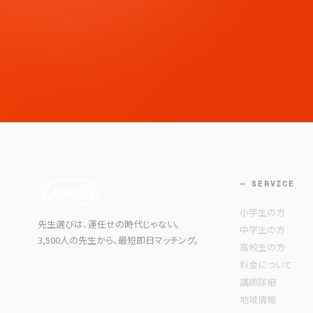
— SERVICE
小学生の方
先生選びは、運任せの時代じゃない。
中学生の方
3,500人の先生から、最短即日マッチング。
高校生の方
料金について
講師詳細
地域情報