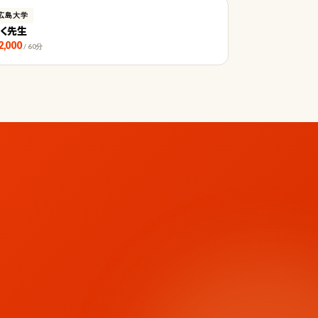
広島大学
りく先生
2,000
/ 60分