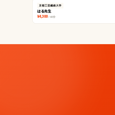
京都工芸繊維大学
はる先生
¥4,300
/ 60分