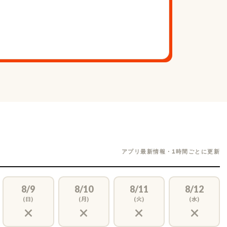
アプリ最新情報・1時間ごとに更新
8/9
8/10
8/11
8/12
(日)
(月)
(火)
(水)
×
×
×
×