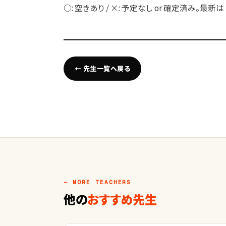
○: 空きあり / ×: 予定なし or 確定済み。最新は
← 先生一覧へ戻る
— MORE TEACHERS
他の
おすすめ先生