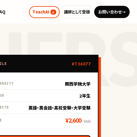
FAQ
TeachAI
講師として登録
お問い合わせ
→
β
#T16077
ILE
関西学院大学
ERSITY
2年生
US
英語・英会話・高校受験・大学受験
ECTS
¥2,600
E
/ 60分