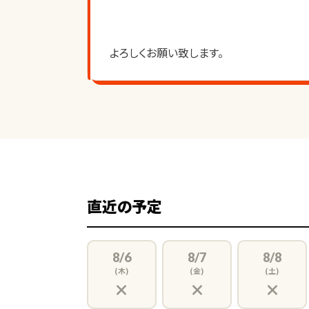
よろしくお願い致します。
直近の予定
8/6
8/7
8/8
(木)
(金)
(土)
×
×
×