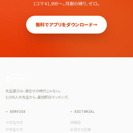
1コマ ¥1,995〜。月謝の縛り、ゼロ。
無料でアプリをダウンロード
→
先生選びは、運任せの時代じゃない。
3,500人の先生から、最短即日マッチング。
— SERVICE
— EDITORIAL
小学生の方
体験談
中学生の方
お役立ち記事