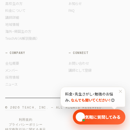
高校生の方
お知らせ
料金について
FAQ
講師詳細
地域情報
海外・帰国生の方
TeachAI（AI解説動画）
— COMPANY
— CONNECT
会社概要
お問い合わせ
メンバー
講師として登録
採用情報
ニュース
×
料金・先生さがし・勉強のお悩
み、
なんでも聞いてください！
😊
© 2026 TEACH, INC. — ALL RIGHTS RESERVED.
🎓
気軽に質問してみる
利用規約
プライバシーポリシー
特定商取引法に関する表示