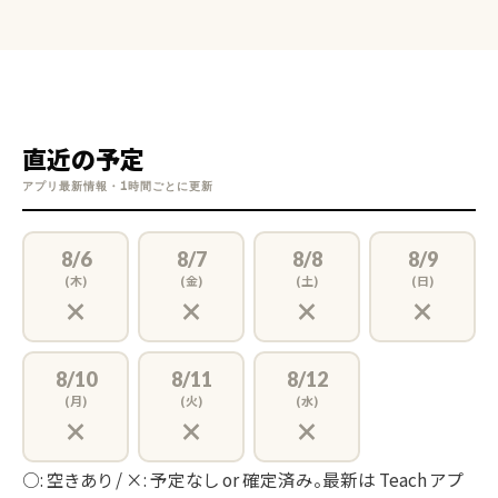
直近の予定
アプリ最新情報・1時間ごとに更新
8/6
8/7
8/8
8/9
(木)
(金)
(土)
(日)
×
×
×
×
8/10
8/11
8/12
(月)
(火)
(水)
×
×
×
○: 空きあり / ×: 予定なし or 確定済み。最新は Teach アプ