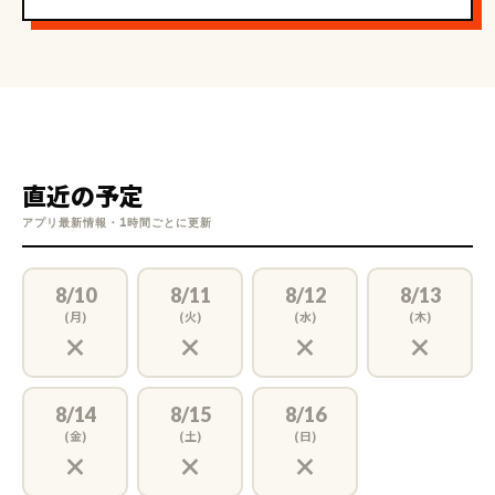
部活: 学生時代はバスケ に所属していたことがあります。
人柄: 周りからはよくリーダーシップ、ロジカル、好奇心旺盛、
世話好き な人だねと言われます！
直近の予定
アプリ最新情報・1時間ごとに更新
【生徒様へのメッセージ】
8/10
8/11
8/12
8/13
(月)
(火)
(水)
(木)
×
×
×
×
一生懸命指導しますので、よろしくお願いいたします！
8/14
8/15
8/16
(金)
(土)
(日)
×
×
×