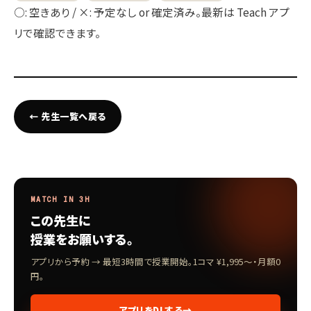
○: 空きあり / ×: 予定なし or 確定済み。最新は Teach アプ
リで確認できます。
← 先生一覧へ戻る
MATCH IN 3H
この先生に
授業をお願いする。
アプリから予約 → 最短3時間で授業開始。1コマ ¥1,995〜・月額0
円。
アプリをDLする
→