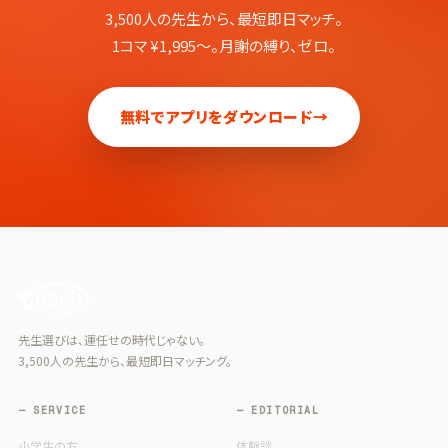
3,500人の先生から、最短即日マッチ。
1コマ ¥1,995〜。月謝の縛り、ゼロ。
無料でアプリをダウンロード
→
先生選びは、運任せの時代じゃない。
3,500人の先生から、最短即日マッチング。
— SERVICE
— EDITORIAL
小学生の方
体験談