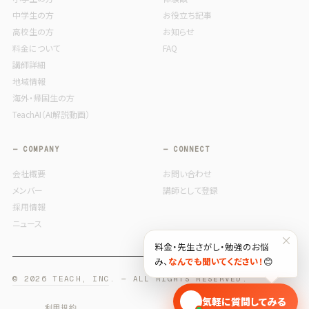
中学生の方
お役立ち記事
高校生の方
お知らせ
料金について
FAQ
講師詳細
地域情報
海外・帰国生の方
TeachAI（AI解説動画）
— COMPANY
— CONNECT
会社概要
お問い合わせ
メンバー
講師として登録
採用情報
ニュース
×
料金・先生さがし・勉強のお悩
み、
なんでも聞いてください！
😊
© 2026 TEACH, INC. — ALL RIGHTS RESERVED.
🎓
気軽に質問してみる
利用規約