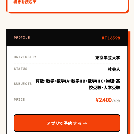
続きを読む
▼
私自身も高校受験、大学受験 を経験しております。
#T16598
PROFILE
【指導について】
東京学芸大学
UNIVERSITY
数学と物理が得意科目です。
社会人
STATUS
アルバイトにて中学受験の生徒を担当していたこともありま
算数・数学・数学IA・数学IIB・数学IIIC・物理・高
す。また、小学校免許、中高数学免許を持っているため、ある
SUBJECTS
校受験・大学受験
程度の指導は対応できます。
¥2,400
PRICE
/ 60分
アプリで予約する
→
【部活経験や人柄など】