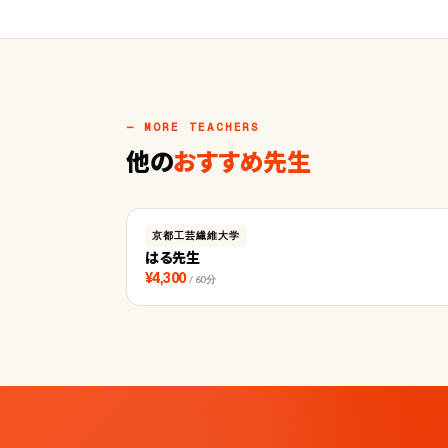
— MORE TEACHERS
他の
おすすめ先生
京都工芸繊維大学
はる先生
¥4,300
/ 60分