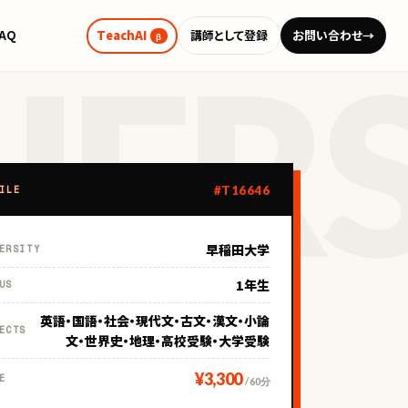
FAQ
TeachAI
講師として登録
お問い合わせ
→
β
#T16646
ILE
早稲田大学
ERSITY
1年生
US
英語・国語・社会・現代文・古文・漢文・小論
ECTS
文・世界史・地理・高校受験・大学受験
¥3,300
E
/ 60分