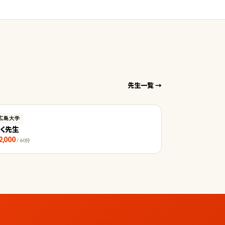
先生一覧 →
広島大学
りく先生
2,000
/ 60分