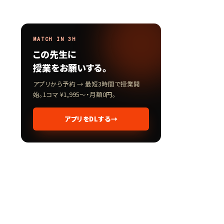
MATCH IN 3H
この先生に
授業をお願いする。
アプリから予約 → 最短3時間で授業開
始。1コマ ¥1,995〜・月額0円。
アプリをDLする
→