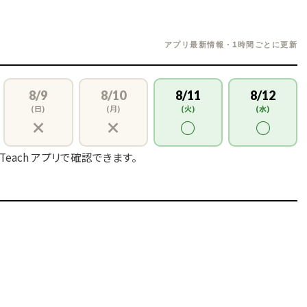
アプリ最新情報・1時間ごとに更新
8/9
8/10
8/11
8/12
(日)
(月)
(火)
(水)
×
×
○
○
 Teach アプリで確認できます。