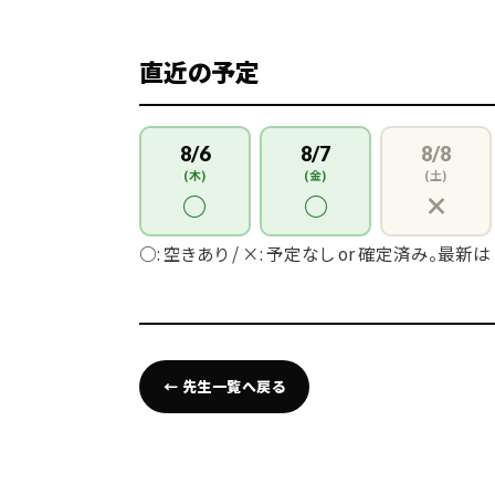
直近の予定
8/6
8/7
8/8
(木)
(金)
(土)
○
○
×
○: 空きあり / ×: 予定なし or 確定済み。最新は
← 先生一覧へ戻る