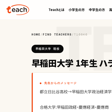
Teachとは
小学生の方
中学生の方
HOME
/
FIND TEACHERS
/
T16646
早稲田大学 現役
早稲田大学 1年生 ハ
● 先生からのメッセージ
都立日比谷高校→早稲田大学政治経済学
合格大学:早稲田政経・慶應経済・慶應商