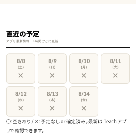
直近の予定
アプリ最新情報・1時間ごとに更新
8/8
8/9
8/10
8/11
(土)
(日)
(月)
(火)
×
×
×
×
8/12
8/13
8/14
(水)
(木)
(金)
×
×
×
○: 空きあり / ×: 予定なし or 確定済み。最新は Teach アプ
リで確認できます。