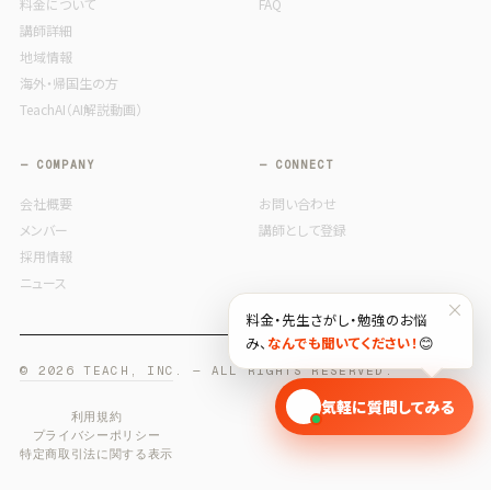
料金について
FAQ
講師詳細
地域情報
海外・帰国生の方
TeachAI（AI解説動画）
— COMPANY
— CONNECT
会社概要
お問い合わせ
メンバー
講師として登録
採用情報
ニュース
×
料金・先生さがし・勉強のお悩
み、
なんでも聞いてください！
😊
© 2026 TEACH, INC. — ALL RIGHTS RESERVED.
🎓
気軽に質問してみる
利用規約
プライバシーポリシー
特定商取引法に関する表示