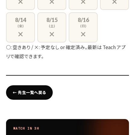
×
×
×
×
8/14
8/15
8/16
(金)
(土)
(日)
×
×
×
○: 空きあり / ×: 予定なし or 確定済み。最新は Teach アプ
リで確認できます。
← 先生一覧へ戻る
MATCH IN 3H