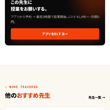
この先生に
授業をお願いする。
アプリから予約 → 最短3時間で授業開始。1コマ ¥1,995〜・月額0
円。
アプリをDLする
→
— MORE TEACHERS
他の
おすすめ先生
先生一覧 →