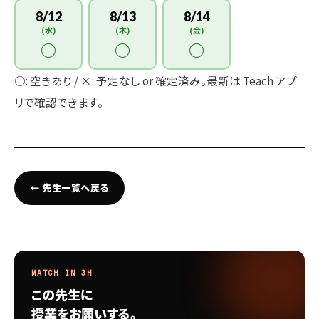
8/12
8/13
8/14
(水)
(木)
(金)
○
○
○
○: 空きあり / ×: 予定なし or 確定済み。最新は Teach アプ
リで確認できます。
← 先生一覧へ戻る
MATCH IN 3H
この先生に
授業をお願いする。