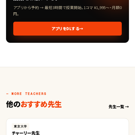
アプリから予約 → 最短3時間で授業開始。1コマ ¥1,995〜・月額0
円。
アプリをDLする
→
— MORE TEACHERS
他の
おすすめ先生
先生一覧 →
東京大学
チャーリー先生