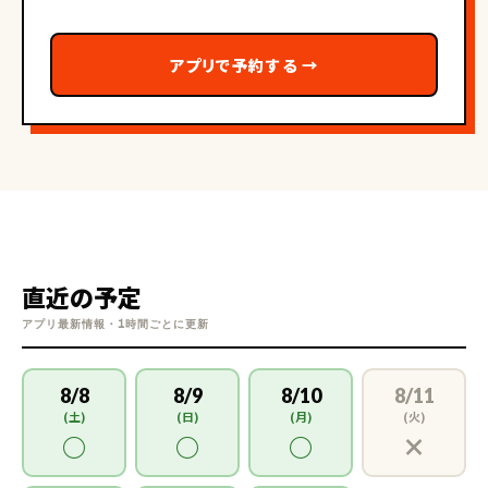
アプリで予約する
→
直近の予定
アプリ最新情報・1時間ごとに更新
8/8
8/9
8/10
8/11
(土)
(日)
(月)
(火)
○
○
○
×