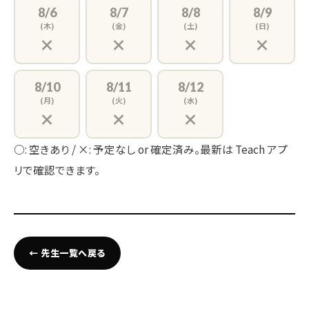
8/6
8/7
8/8
8/9
(木)
(金)
(土)
(日)
×
×
×
×
8/10
8/11
8/12
(月)
(火)
(水)
×
×
×
○: 空きあり / ×: 予定なし or 確定済み。最新は Teach アプ
リで確認できます。
← 先生一覧へ戻る