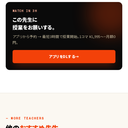
MATCH IN 3H
この先生に
授業をお願いする。
アプリから予約 → 最短3時間で授業開始。1コマ ¥1,995〜・月額0
円。
アプリをDLする
→
— MORE TEACHERS
他の
おすすめ先生