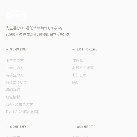
先生選びは、運任せの時代じゃない。
3,500人の先生から、最短即日マッチング。
— SERVICE
— EDITORIAL
小学生の方
体験談
中学生の方
お役立ち記事
高校生の方
お知らせ
料金について
FAQ
講師詳細
地域情報
海外・帰国生の方
TeachAI（AI解説動画）
— COMPANY
— CONNECT