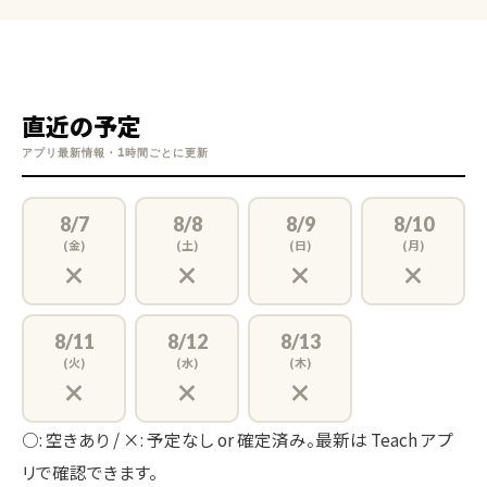
直近の予定
アプリ最新情報・1時間ごとに更新
8/7
8/8
8/9
8/10
(金)
(土)
(日)
(月)
×
×
×
×
8/11
8/12
8/13
(火)
(水)
(木)
×
×
×
○: 空きあり / ×: 予定なし or 確定済み。最新は Teach アプ
リで確認できます。