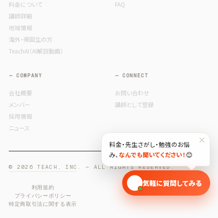
料金について
FAQ
講師詳細
地域情報
海外・帰国生の方
TeachAI（AI解説動画）
— COMPANY
— CONNECT
会社概要
お問い合わせ
メンバー
講師として登録
採用情報
ニュース
×
料金・先生さがし・勉強のお悩
み、
なんでも聞いてください！
😊
© 2026 TEACH, INC. — ALL RIGHTS RESERVED.
🎓
気軽に質問してみる
利用規約
プライバシーポリシー
特定商取引法に関する表示