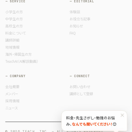
— SERVICE
— EDITORIAL
小学生の方
体験談
中学生の方
お役立ち記事
高校生の方
お知らせ
料金について
FAQ
講師詳細
地域情報
海外・帰国生の方
TeachAI（AI解説動画）
— COMPANY
— CONNECT
会社概要
お問い合わせ
メンバー
講師として登録
採用情報
ニュース
×
料金・先生さがし・勉強のお悩
み、
なんでも聞いてください！
😊
© 2026 TEACH, INC. — ALL RIGHTS RESERVED.