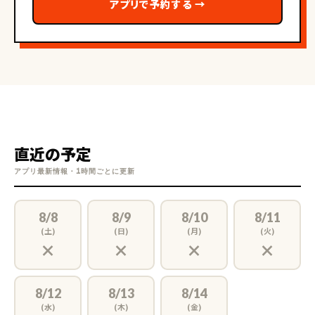
アプリで予約する
→
直近の予定
アプリ最新情報・1時間ごとに更新
8/8
8/9
8/10
8/11
(土)
(日)
(月)
(火)
×
×
×
×
8/12
8/13
8/14
(水)
(木)
(金)