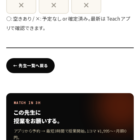
×
×
×
○: 空きあり / ×: 予定なし or 確定済み。最新は Teach アプ
リで確認できます。
← 先生一覧へ戻る
MATCH IN 3H
この先生に
授業をお願いする。
アプリから予約 → 最短3時間で授業開始。1コマ ¥1,995〜・月額0
円。