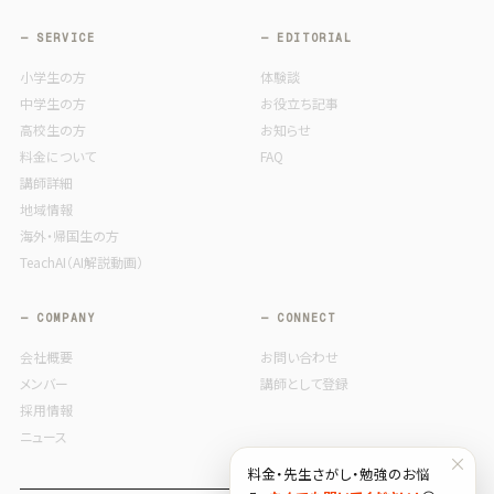
— SERVICE
— EDITORIAL
小学生の方
体験談
中学生の方
お役立ち記事
高校生の方
お知らせ
料金について
FAQ
講師詳細
地域情報
海外・帰国生の方
TeachAI（AI解説動画）
— COMPANY
— CONNECT
会社概要
お問い合わせ
メンバー
講師として登録
採用情報
ニュース
×
料金・先生さがし・勉強のお悩