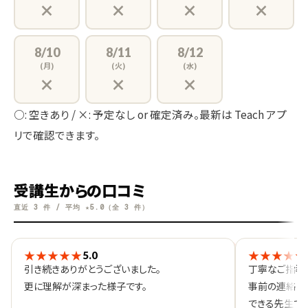
×
×
×
×
8/10
8/11
8/12
(月)
(火)
(水)
×
×
×
○: 空きあり / ×: 予定なし or 確定済み。最新は Teach アプ
リで確認できます。
受講生からの口コミ
直近 3 件 / 平均 ★5.0（全 3 件）
★★★★★
★★★★★
5.0
引き続きありがとうございました。
丁寧なご指導
更に理解が深まった様子です。
事前の連絡に
できる先生でし