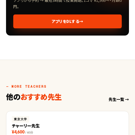
アプリから予約 → 最短3時間で授業開始。1コマ ¥1,995〜・月額0
円。
アプリをDLする
→
— MORE TEACHERS
他の
おすすめ先生
先生一覧 →
東京大学
チャーリー先生
¥4,600
/ 60分