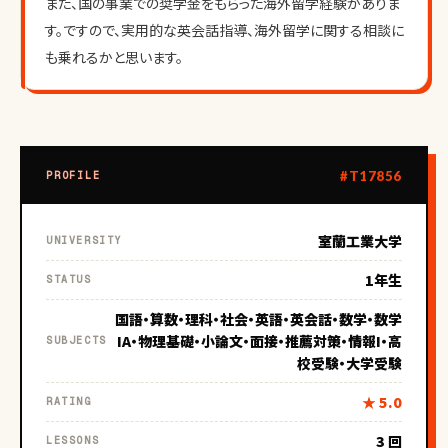
また、国の事業での奨学金をもらった海外留学経験がありま
す。ですので、実用的な英会話指導、海外留学に関する相談に
も乗れるかと思います。
#T17856
PROFILE
室蘭工業大学
UNIVERSITY
1年生
STATUS
国語・算数・理科・社会・英語・英会話・数学・数学
IA・物理基礎・小論文・面接・推薦対策・情報I・高
SUBJECTS
校受験・大学受験
★ 5.0
RATING
3 回
LESSONS