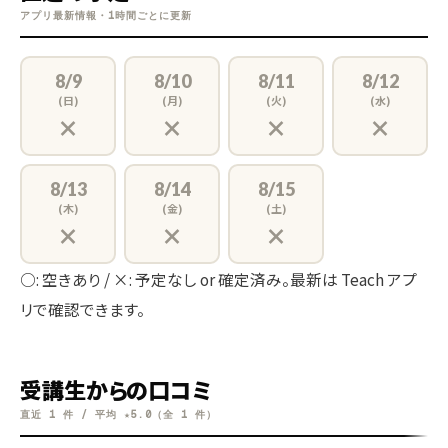
アプリ最新情報・1時間ごとに更新
8/9
8/10
8/11
8/12
(日)
(月)
(火)
(水)
×
×
×
×
8/13
8/14
8/15
(木)
(金)
(土)
×
×
×
○: 空きあり / ×: 予定なし or 確定済み。最新は Teach アプ
リで確認できます。
受講生からの口コミ
直近 1 件 / 平均 ★5.0（全 1 件）