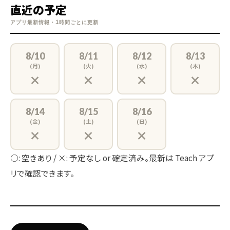
直近の予定
アプリ最新情報・1時間ごとに更新
8/10
8/11
8/12
8/13
(月)
(火)
(水)
(木)
×
×
×
×
8/14
8/15
8/16
(金)
(土)
(日)
×
×
×
○: 空きあり / ×: 予定なし or 確定済み。最新は Teach アプ
リで確認できます。