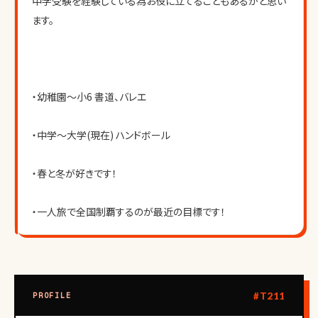
中学受験を経験している為お役に立てることもあるかと思い
ます。
・幼稚園～小6 書道、バレエ
・中学～大学(現在) ハンドボール
・春と冬が好きです！
・一人旅で全国制覇するのが最近の目標です！
#T211
PROFILE