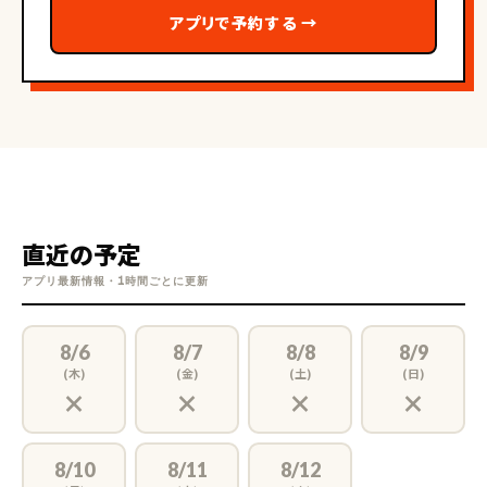
アプリで予約する
→
直近の予定
アプリ最新情報・1時間ごとに更新
8/6
8/7
8/8
8/9
(木)
(金)
(土)
(日)
×
×
×
×
8/10
8/11
8/12