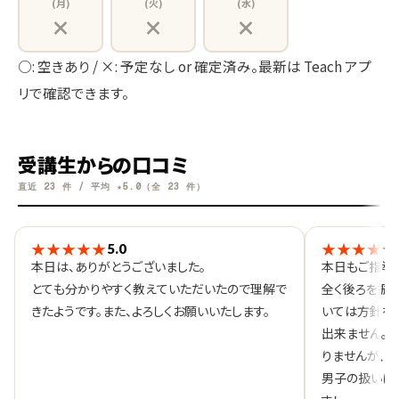
(月)
(火)
(水)
×
×
×
○: 空きあり / ×: 予定なし or 確定済み。最新は Teach アプ
リで確認できます。
受講生からの口コミ
直近 23 件 / 平均 ★5.0（全 23 件）
★★★★★
★★★★★
5.0
本日は、ありがとうございました。
本日もご指導
とても分かりやすく教えていただいたので理解で
全く後ろを振
きたようです。また、よろしくお願いいたします。
いては方針を
出来ません。
りませんが、
男子の扱いに