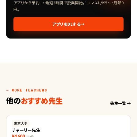
アプリから予約 → 最短3時間で授業開始。1コマ ¥1,995〜・月額0
円。
アプリをDLする
→
— MORE TEACHERS
他の
おすすめ先生
先生一覧 →
東京大学
チャーリー先生
¥4,600
/ 60分