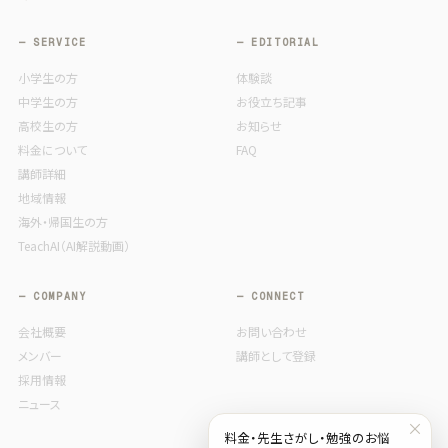
— SERVICE
— EDITORIAL
小学生の方
体験談
中学生の方
お役立ち記事
高校生の方
お知らせ
料金について
FAQ
講師詳細
地域情報
海外・帰国生の方
TeachAI（AI解説動画）
— COMPANY
— CONNECT
会社概要
お問い合わせ
メンバー
講師として登録
採用情報
ニュース
×
料金・先生さがし・勉強のお悩