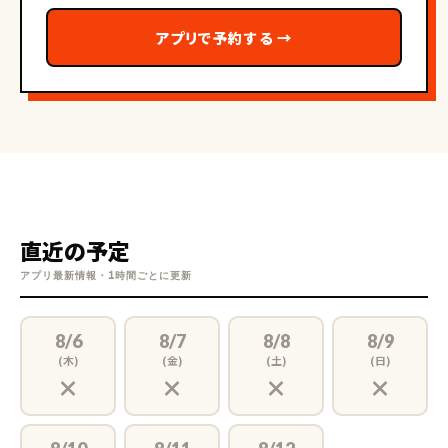
アプリで予約する
→
直近の予定
アプリ最新情報・1時間ごとに更新
8/6
8/7
8/8
8/9
(木)
(金)
(土)
(日)
×
×
×
×