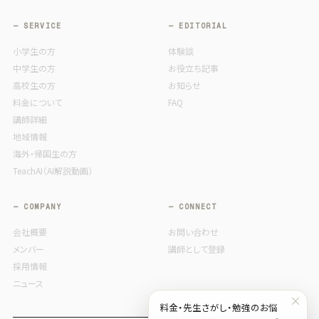
— SERVICE
— EDITORIAL
小学生の方
体験談
中学生の方
お役立ち記事
高校生の方
お知らせ
料金について
FAQ
講師詳細
地域情報
海外・帰国生の方
TeachAI（AI解説動画）
— COMPANY
— CONNECT
会社概要
お問い合わせ
メンバー
講師として登録
採用情報
ニュース
×
料金・先生さがし・勉強のお悩