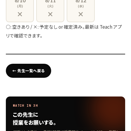
8/10
8/11
8/12
(月)
(火)
(水)
×
×
×
○: 空きあり / ×: 予定なし or 確定済み。最新は Teach アプ
リで確認できます。
← 先生一覧へ戻る
MATCH IN 3H
この先生に
授業をお願いする。