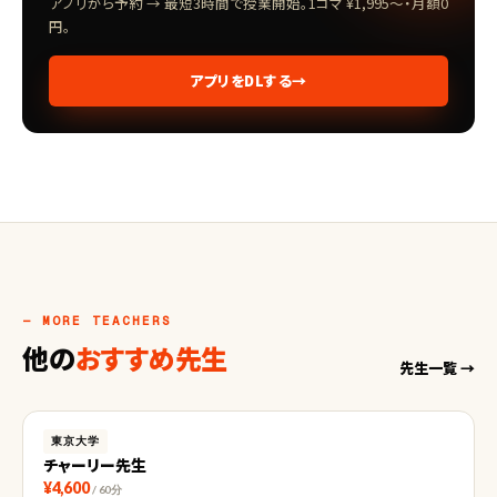
アプリから予約 → 最短3時間で授業開始。1コマ ¥1,995〜・月額0
円。
アプリをDLする
→
— MORE TEACHERS
他の
おすすめ先生
先生一覧 →
東京大学
チャーリー先生
¥4,600
/ 60分