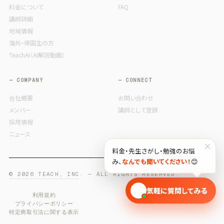
料金について
FAQ
講師詳細
地域情報
海外・帰国生の方
TeachAI（AI解説動画）
— COMPANY
— CONNECT
会社概要
お問い合わせ
メンバー
講師として登録
採用情報
ニュース
×
料金・先生さがし・勉強のお悩
み、
なんでも聞いてください！
😊
© 2026 TEACH, INC. — ALL RIGHTS RESERVED.
🎓
気軽に質問してみる
利用規約
プライバシーポリシー
特定商取引法に関する表示