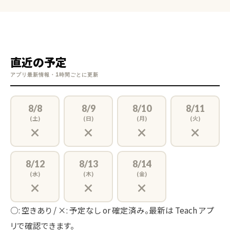
直近の予定
アプリ最新情報・1時間ごとに更新
8/8
8/9
8/10
8/11
(土)
(日)
(月)
(火)
×
×
×
×
8/12
8/13
8/14
(水)
(木)
(金)
×
×
×
○: 空きあり / ×: 予定なし or 確定済み。最新は Teach アプ
リで確認できます。