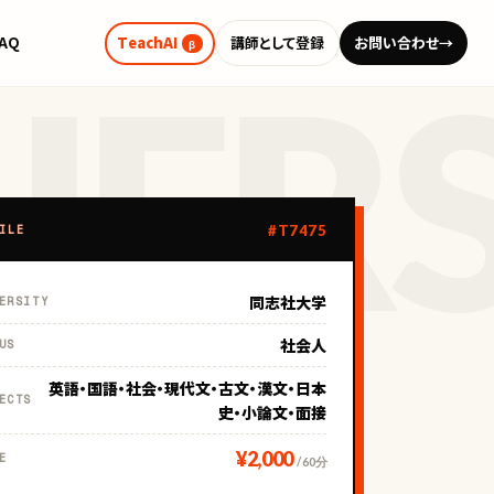
FAQ
TeachAI
講師として登録
お問い合わせ
→
β
#T7475
ILE
同志社大学
ERSITY
社会人
US
英語・国語・社会・現代文・古文・漢文・日本
ECTS
史・小論文・面接
¥2,000
E
/ 60分