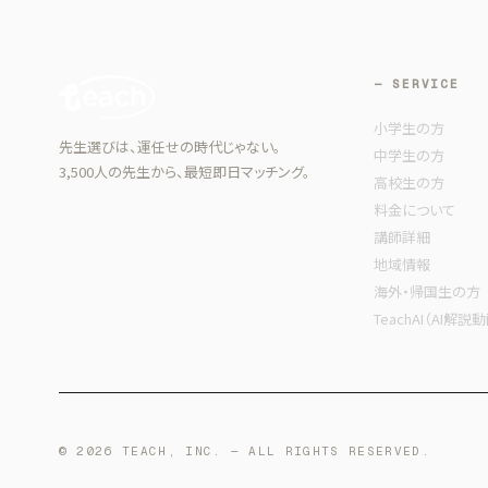
— SERVICE
小学生の方
先生選びは、運任せの時代じゃない。
中学生の方
3,500人の先生から、最短即日マッチング。
高校生の方
料金について
講師詳細
地域情報
海外・帰国生の方
TeachAI（AI解説
© 2026 TEACH, INC. — ALL RIGHTS RESERVED.