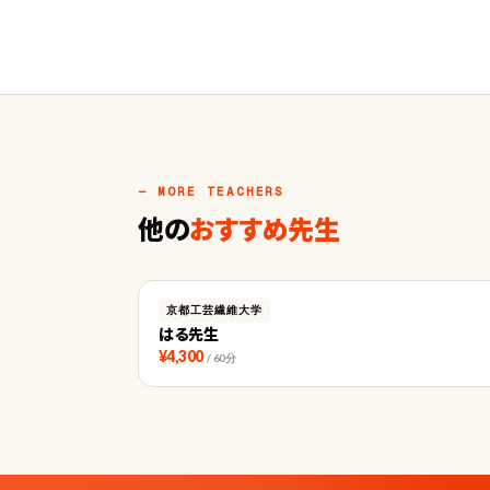
— MORE TEACHERS
他の
おすすめ先生
京都工芸繊維大学
はる先生
¥4,300
/ 60分