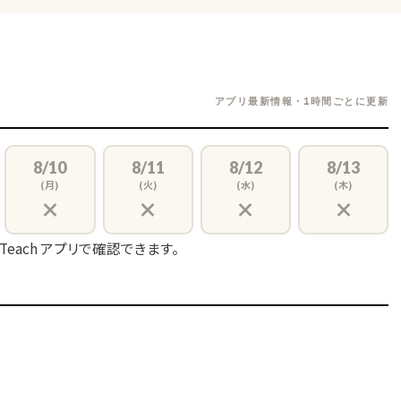
アプリ最新情報・1時間ごとに更新
8/10
8/11
8/12
8/13
(月)
(火)
(水)
(木)
×
×
×
×
 Teach アプリで確認できます。