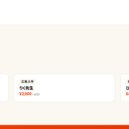
広島大学
りく先生
¥2,000
¥
/ 60分