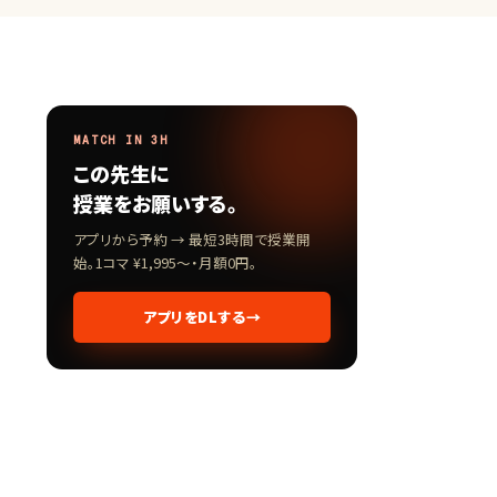
MATCH IN 3H
この先生に
授業をお願いする。
アプリから予約 → 最短3時間で授業開
始。1コマ ¥1,995〜・月額0円。
アプリをDLする
→