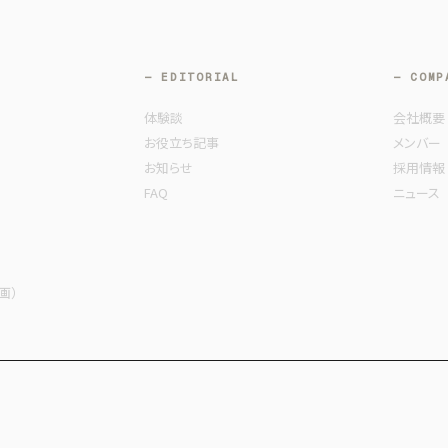
— EDITORIAL
— COMP
体験談
会社概要
お役立ち記事
メンバー
お知らせ
採用情報
FAQ
ニュース
動画）