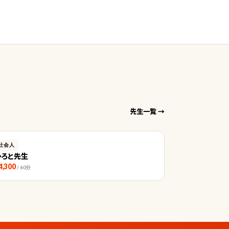
先生一覧 →
社会人
ひろと先生
4,300
/ 60分