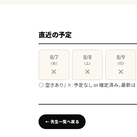
直近の予定
8/7
8/8
8/9
(金)
(土)
(日)
×
×
×
○: 空きあり / ×: 予定なし or 確定済み。最新は
← 先生一覧へ戻る