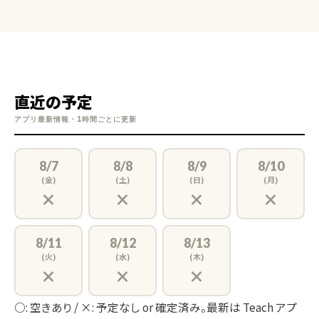
直近の予定
アプリ最新情報・1時間ごとに更新
8/7
8/8
8/9
8/10
(金)
(土)
(日)
(月)
×
×
×
×
8/11
8/12
8/13
(火)
(水)
(木)
×
×
×
○: 空きあり / ×: 予定なし or 確定済み。最新は Teach アプ