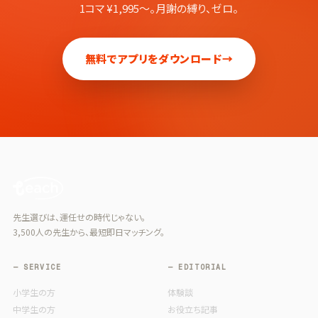
1コマ ¥1,995〜。月謝の縛り、ゼロ。
無料でアプリをダウンロード
→
先生選びは、運任せの時代じゃない。
3,500人の先生から、最短即日マッチング。
— SERVICE
— EDITORIAL
小学生の方
体験談
中学生の方
お役立ち記事