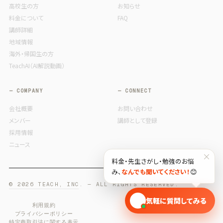
高校生の方
お知らせ
料金について
FAQ
講師詳細
地域情報
海外・帰国生の方
TeachAI（AI解説動画）
— COMPANY
— CONNECT
会社概要
お問い合わせ
メンバー
講師として登録
採用情報
ニュース
×
料金・先生さがし・勉強のお悩
み、
なんでも聞いてください！
😊
© 2026 TEACH, INC. — ALL RIGHTS RESERVED.
🎓
気軽に質問してみる
利用規約
プライバシーポリシー
特定商取引法に関する表示