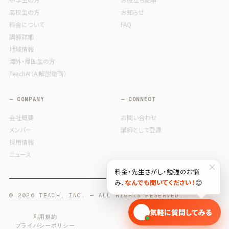
高校生の方
お知らせ
料金について
FAQ
講師詳細
地域情報
海外・帰国生の方
TeachAI（AI解説動画）
— COMPANY
— CONNECT
会社概要
お問い合わせ
メンバー
講師として登録
採用情報
ニュース
×
料金・先生さがし・勉強のお悩
み、
なんでも聞いてください！
😊
© 2026 TEACH, INC. — ALL RIGHTS RESERVED.
🎓
気軽に質問してみる
利用規約
プライバシーポリシー