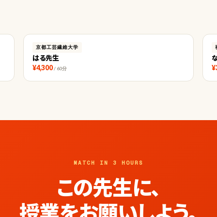
京都工芸繊維大学
はる先生
¥4,300
¥
/ 60分
MATCH IN 3 HOURS
この先生に、
授業をお願いしよう。