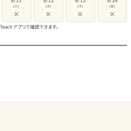
8/11
8/12
8/13
8/14
(火)
(水)
(木)
(金)
×
×
×
×
 Teach アプリで確認できます。