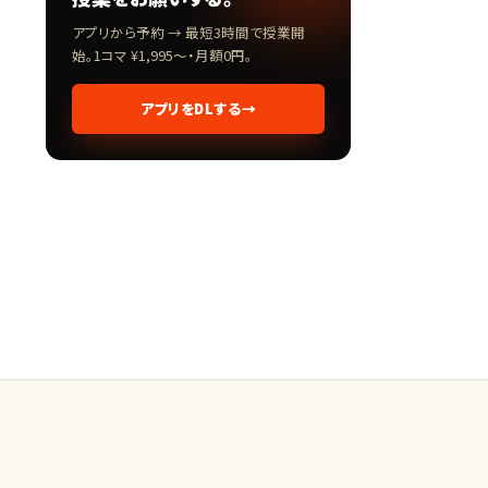
アプリから予約 → 最短3時間で授業開
始。1コマ ¥1,995〜・月額0円。
アプリをDLする
→