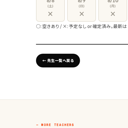
8/8
8/9
8/10
(土)
(日)
(月)
×
×
×
○: 空きあり / ×: 予定なし or 確定済み。最新は
← 先生一覧へ戻る
— MORE TEACHERS