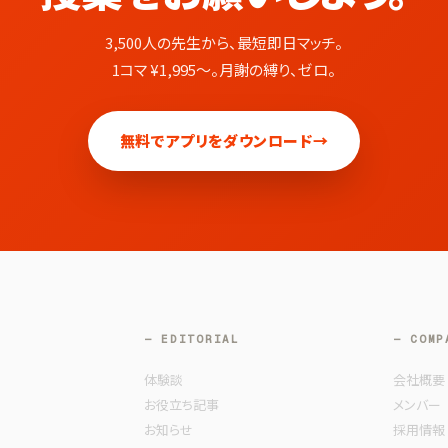
3,500人の先生から、最短即日マッチ。
1コマ ¥1,995〜。月謝の縛り、ゼロ。
無料でアプリをダウンロード
→
— EDITORIAL
— COMP
体験談
会社概要
お役立ち記事
メンバー
お知らせ
採用情報