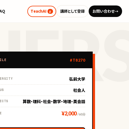
FAQ
TeachAI
講師として登録
お問い合わせ
→
β
#T8270
ILE
弘前大学
ERSITY
社会人
US
算数・理科・社会・数学・地理・英会話
ECTS
¥2,000
E
/ 60分