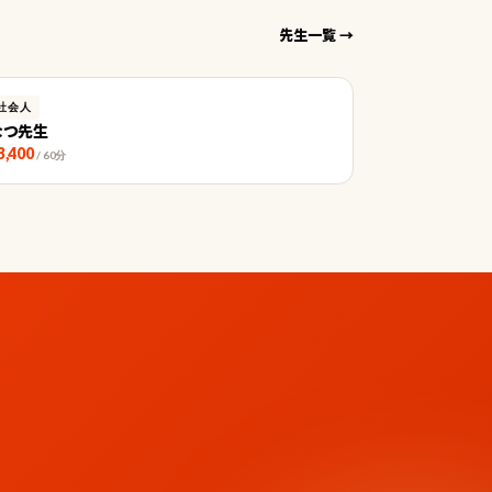
先生一覧 →
社会人
なつ先生
3,400
/ 60分