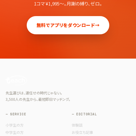
1コマ ¥1,995〜。月謝の縛り、ゼロ。
無料でアプリをダウンロード
→
先生選びは、運任せの時代じゃない。
3,500人の先生から、最短即日マッチング。
— SERVICE
— EDITORIAL
小学生の方
体験談
中学生の方
お役立ち記事