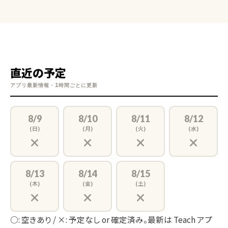
直近の予定
アプリ最新情報・1時間ごとに更新
8/9
8/10
8/11
8/12
(日)
(月)
(火)
(水)
×
×
×
×
8/13
8/14
8/15
(木)
(金)
(土)
×
×
×
○: 空きあり / ×: 予定なし or 確定済み。最新は Teach アプ