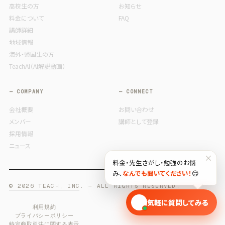
高校生の方
お知らせ
料金について
FAQ
講師詳細
地域情報
海外・帰国生の方
TeachAI（AI解説動画）
— COMPANY
— CONNECT
会社概要
お問い合わせ
メンバー
講師として登録
採用情報
ニュース
×
料金・先生さがし・勉強のお悩
み、
なんでも聞いてください！
😊
© 2026 TEACH, INC. — ALL RIGHTS RESERVED.
🎓
気軽に質問してみる
利用規約
プライバシーポリシー
特定商取引法に関する表示