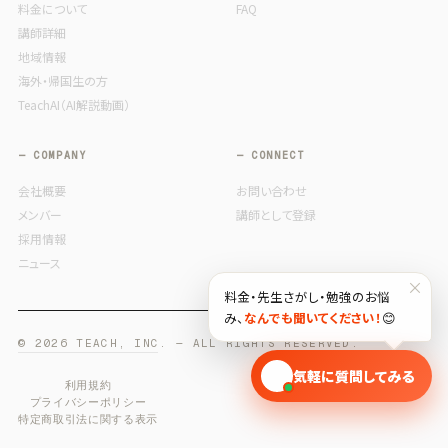
料金について
FAQ
講師詳細
地域情報
海外・帰国生の方
TeachAI（AI解説動画）
— COMPANY
— CONNECT
会社概要
お問い合わせ
メンバー
講師として登録
採用情報
ニュース
×
料金・先生さがし・勉強のお悩
み、
なんでも聞いてください！
😊
© 2026 TEACH, INC. — ALL RIGHTS RESERVED.
🎓
気軽に質問してみる
利用規約
プライバシーポリシー
特定商取引法に関する表示