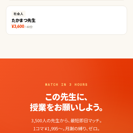
社会人
たかまつ先生
¥3,600
/ 60分
MATCH IN 3 HOURS
この先生に、
授業をお願いしよう。
3,500人の先生から、最短即日マッチ。
1コマ ¥1,995〜。月謝の縛り、ゼロ。