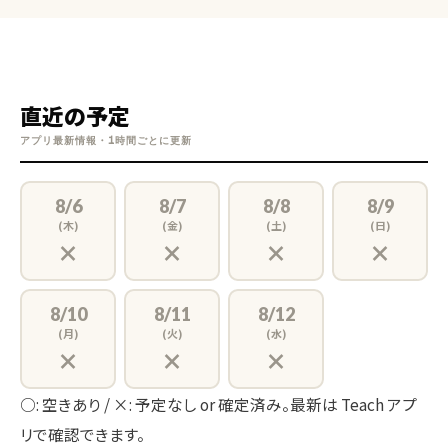
直近の予定
アプリ最新情報・1時間ごとに更新
8/6
8/7
8/8
8/9
(木)
(金)
(土)
(日)
×
×
×
×
8/10
8/11
8/12
(月)
(火)
(水)
×
×
×
○: 空きあり / ×: 予定なし or 確定済み。最新は Teach アプ
リで確認できます。