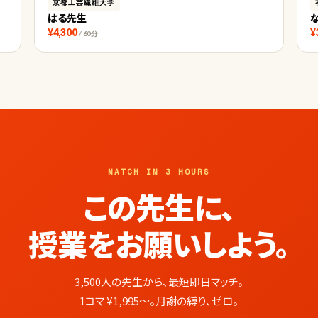
京都工芸繊維大学
はる先生
¥4,300
¥
/ 60分
MATCH IN 3 HOURS
この先生に、
授業をお願いしよう。
3,500人の先生から、最短即日マッチ。
1コマ ¥1,995〜。月謝の縛り、ゼロ。