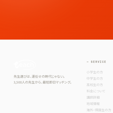
— SERVICE
小学生の方
先生選びは、運任せの時代じゃない。
中学生の方
3,500人の先生から、最短即日マッチング。
高校生の方
料金について
講師詳細
地域情報
海外・帰国生の方