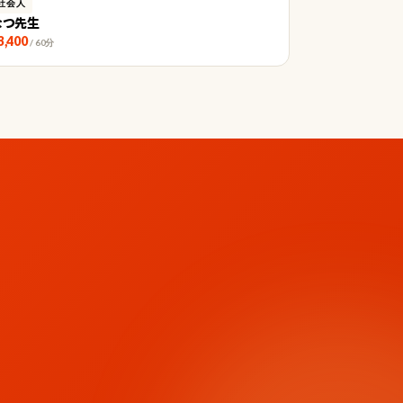
社会人
なつ先生
3,400
/ 60分