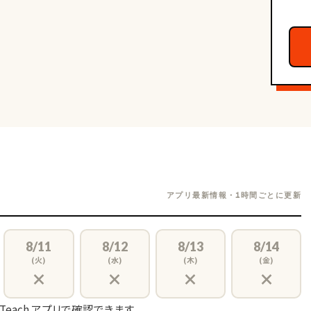
アプリ最新情報・1時間ごとに更新
8/11
8/12
8/13
8/14
(火)
(水)
(木)
(金)
×
×
×
×
 Teach アプリで確認できます。