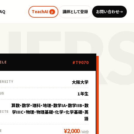
FAQ
TeachAI
講師として登録
お問い合わせ
→
β
#T9070
ILE
大阪大学
ERSITY
1年生
US
算数・数学・理科・地理・数学IA・数学IIB・数
学IIIC・物理・物理基礎・化学・化学基礎・英
ECTS
語
¥2,000
E
/ 60分