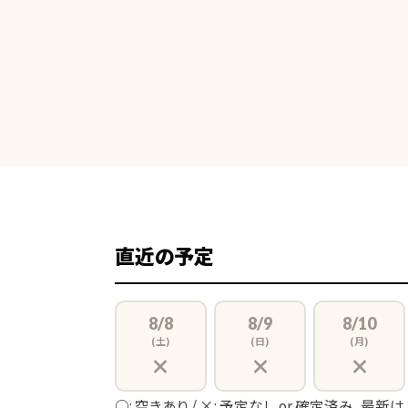
直近の予定
8/8
8/9
8/10
(土)
(日)
(月)
×
×
×
○: 空きあり / ×: 予定なし or 確定済み。最新は