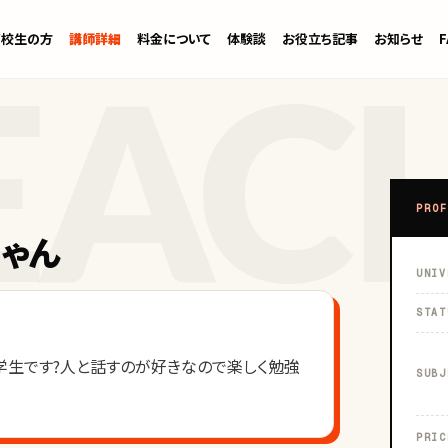
高校生の方
講師詳細
料金について
体験談
お役立ち記事
お知らせ
PROF
ちゃん
UNIV
STAT
学生です?人と話すのが好きなので楽しく勉強
SUBJ
PRIC