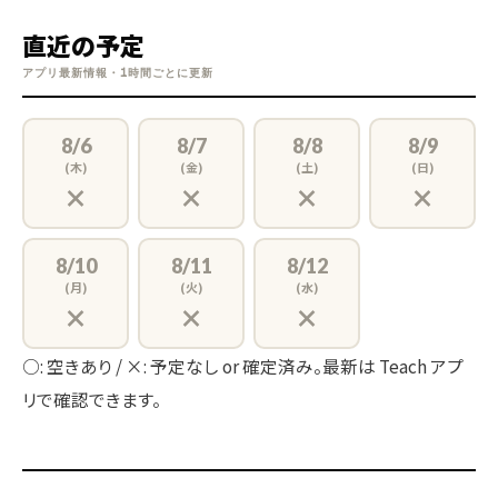
直近の予定
アプリ最新情報・1時間ごとに更新
8/6
8/7
8/8
8/9
(木)
(金)
(土)
(日)
×
×
×
×
8/10
8/11
8/12
(月)
(火)
(水)
×
×
×
○: 空きあり / ×: 予定なし or 確定済み。最新は Teach アプ
リで確認できます。