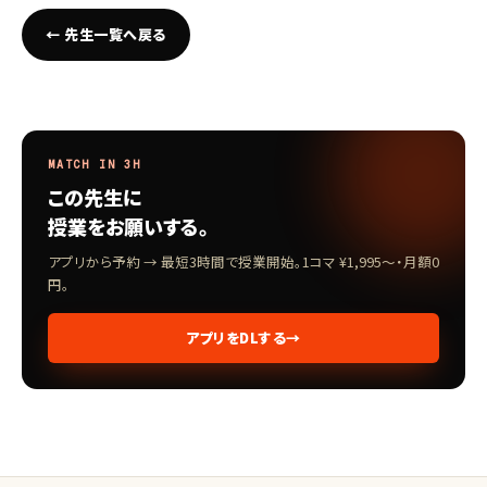
← 先生一覧へ戻る
MATCH IN 3H
この先生に
授業をお願いする。
アプリから予約 → 最短3時間で授業開始。1コマ ¥1,995〜・月額0
円。
アプリをDLする
→