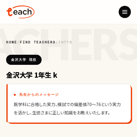
HOME
/
FIND TEACHERS
/
T9776
金沢大学 現役
金沢大学 1年生 k
● 先生からのメッセージ
医学科に合格した実力、模試での偏差値70〜76という実力
を活かし、生徒さまに正しい知識をお教えいたします。