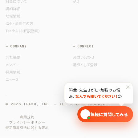
料金について
FAQ
講師詳細
地域情報
海外・帰国生の方
TeachAI（AI解説動画）
— COMPANY
— CONNECT
会社概要
お問い合わせ
メンバー
講師として登録
採用情報
ニュース
×
料金・先生さがし・勉強のお悩
み、
なんでも聞いてください！
😊
© 2026 TEACH, INC. — ALL RIGHTS RESERVED.
🎓
気軽に質問してみる
利用規約
プライバシーポリシー
特定商取引法に関する表示