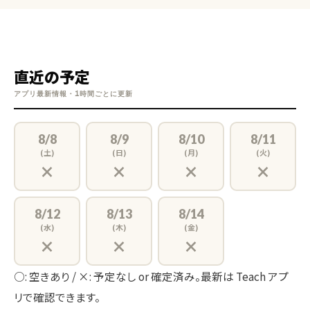
直近の予定
アプリ最新情報・1時間ごとに更新
8/8
8/9
8/10
8/11
(土)
(日)
(月)
(火)
×
×
×
×
8/12
8/13
8/14
(水)
(木)
(金)
×
×
×
○: 空きあり / ×: 予定なし or 確定済み。最新は Teach アプ
リで確認できます。