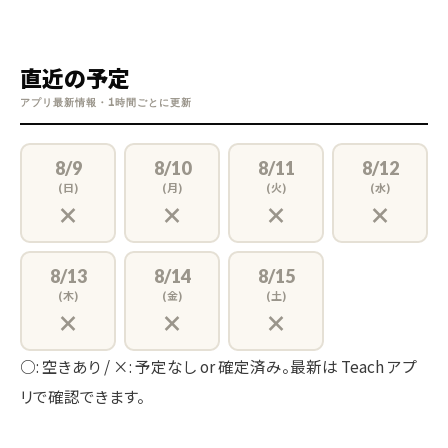
直近の予定
アプリ最新情報・1時間ごとに更新
8/9
8/10
8/11
8/12
(日)
(月)
(火)
(水)
×
×
×
×
8/13
8/14
8/15
(木)
(金)
(土)
×
×
×
○: 空きあり / ×: 予定なし or 確定済み。最新は Teach アプ
リで確認できます。